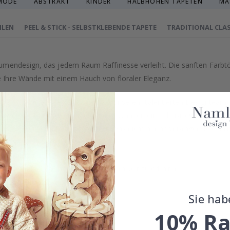
MODE
ABSTRAKT
KINDER
HALBHOHEN TAPETEN
MA
HLEN
PEEL & STICK - SELBSTKLEBENDE TAPETE
TRADITIONAL CLAS
umendesign, das jedem Raum Raffinesse verleiht. Die sanften Farbt
Ihre Wände mit einem Hauch von floraler Eleganz.
on, sorgfältig ausgewählt oder von unserem talentierten Designteam
uch von Luxus verleihen und Ihren Wänden ein exklusives Gefühl ge
äzision in Schweden hergestellt, was nicht nur herausragende Qualitä
 gefertigt.
treben danach, eine nachhaltige Umwelt zu erhalten.
eingestuft.
Sie hab
n Tapetenarten im obigen Menü.
10% Ra