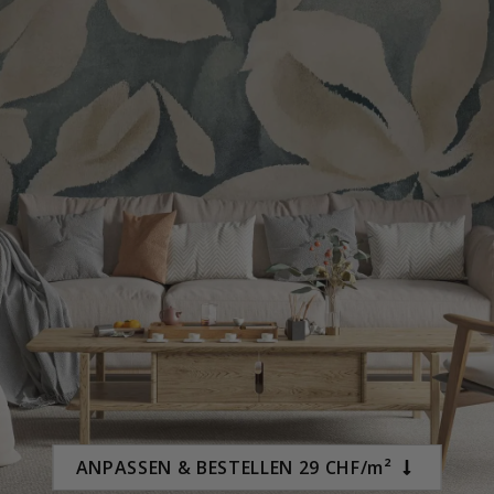
Special
29,00 €
Price
ANPASSEN & BESTELLEN 29 CHF/m²