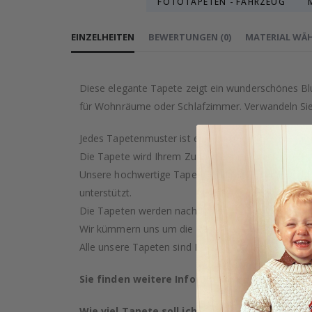
FOTOTAPETEN - FAHRZEUG
EINZELHEITEN
BEWERTUNGEN
(
0
)
MATERIAL WÄ
Diese elegante Tapete zeigt ein wunderschönes Bl
für Wohnräume oder Schlafzimmer. Verwandeln Sie 
Jedes Tapetenmuster ist eine künstlerische Kreati
Die Tapete wird Ihrem Zuhause garantiert einen Ha
Unsere hochwertige Tapete wird mit Sorgfalt und Pr
unterstützt.
Die Tapeten werden nach Ihrem Kauf auf Bestellung
Wir kümmern uns um die Ressourcen der Erde und s
Alle unsere Tapeten sind PVC-frei und als feuerfest 
Sie finden weitere Informationen zu unsere
Wie viel Tapete soll ich kaufen?