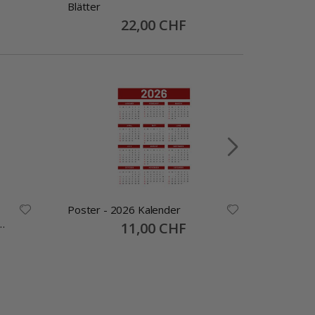
Blätter
Special
22,00 CHF
Price
Poster - 2026 Kalender
Namensa
Selbstkl
Special
11,00 CHF
Price
30x13mm