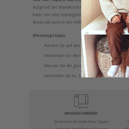
Aufgrund der Wandkonstruktion und möglicher Nei
kann. Um eine reibungslose Installation zu gewäh
Breite als auch in der Höhe zu wählen. Dies bietet
Messungstipps:
Runden Sie auf den nächsten ganzen Zentimet
Verwenden Sie die höchste Wand, um Ihre H
Messen Sie die gesamte Wand, einschließlich
Vermeiden Sie es, Sockelleisten oder Verklei
MASSGESCHNEIDERT
Sie können die Maße Ihrer Tapete
anpassen. Kontaktieren Sie unser
Ma