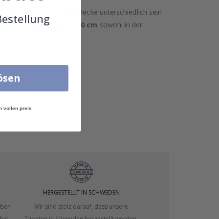
nd zwischen Boden und Decke unterschiedlich sein
Bestellung
in von mindestens 5-10 cm
sowohl in der
lösen
n vollen preis
HERGESTELLT IN SCHWEDEN
eben
Wir sind stolz darauf, dass unsere
bis
Tapeten in Schweden hergestellt werden,