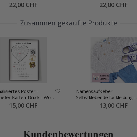
Special
22,00 CHF
Special
22,00 CHF
Price
Price
Zusammen gekaufte Produkte
alisiertes Poster -
Namensaufkleber
dueller Karten-Druck - Wo
Selbstklebende für kleidung -
begann
30x13mm -70 Stck
Special
15,00 CHF
Special
13,00 CHF
Price
Price
Kundenbewertungen