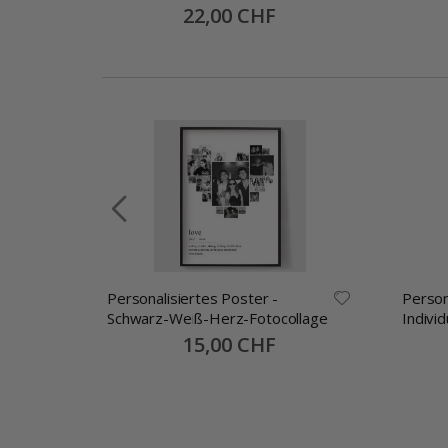
Special
22,00 CHF
Price
Personalisiertes Poster -
Person
e
Schwarz-Weiß-Herz-Fotocollage
Indivi
alles 
Special
15,00 CHF
Price