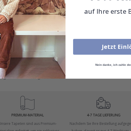
gung können die Wandmaße variieren, was bedeutet, dass der Absta
auf Ihre erste 
rleisten, empfehlen wir, Tapetenmaße mit einem
Überlappungsmarg
 zusätzlichen Raum für Anpassungen während der Installation.
Jetzt Ein
er auf.
öhe zu messen.
Nein danke, ich zahle de
 Türen und Fenster.
dungen in die Messung einzubeziehen.
PREMIUM-MATERIAL
4-7 TAGE LIEFERUNG
Unsere Tapeten sind aus Premium-
Nachdem Sie Ihre Bestellung aufgeg
terialien gefertigt, um ein exklusives
haben, dauert es nur 4-7 Werktage, 