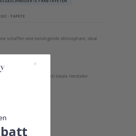
SSGESCHNEIDERTE FARBTAPETEN
SIC - TAPETE
öne schaffen eine beruhigende Atmosphäre, ideal
 entworfen.
ben.
t garantiert, sondern auch lokale Hersteller
en
batt