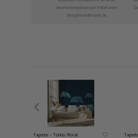
Bearbeitungsteam per E-Mail unter
Ge
designteam@namly.se.
es
Tapete - Türkis Floral
Tapete