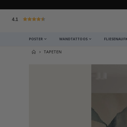
4.1
von 1028 Bewertungen
POSTER
WANDTATTOOS
FLIESENAUF
TAPETEN
Zusammen gekaufte Prod
Wandtattoo – Aufgehende Sonne