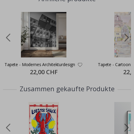
Tapete - Modernes Architekturdesign
Tapete - Cartoon P
Special
22,00 CHF
Specia
22,
Price
Price
Zusammen gekaufte Produkte