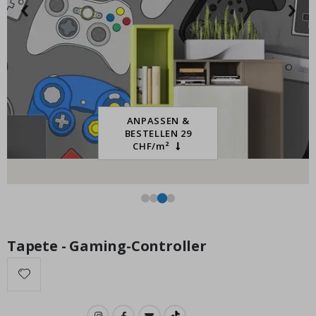
‹
›
-7
Special
15,00 €
Price
ANPASSEN &
BESTELLEN 29
CHF/m²
Tapete - Gaming-Controller