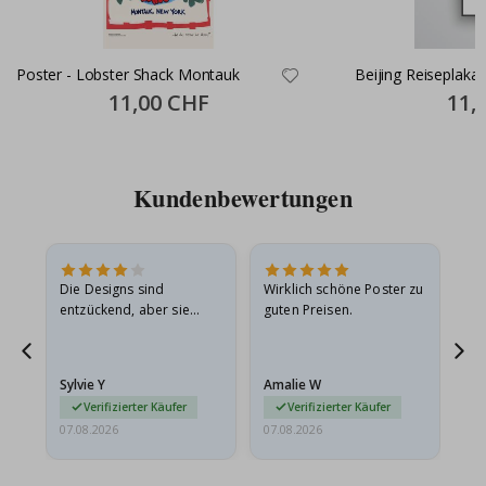
Poster - Lobster Shack Montauk
Beijing Reiseplakat
Special
11,00 CHF
Specia
11,
Price
Price
Kundenbewertungen
Die Designs sind
Wirklich schöne Poster zu
All
entzückend, aber sie
guten Preisen.
sollten flach in einem
stabilen Umschlag
versendet werden. Weil
Sylvie Y
Amalie W
Ka
sie…
Verifizierter Käufer
Verifizierter Käufer
07.08.2026
07.08.2026
07.