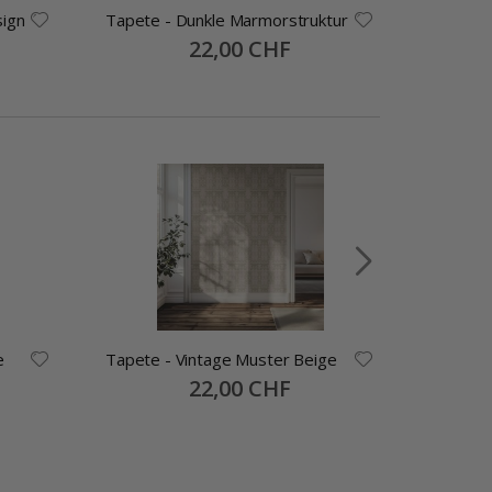
ign
Tapete - Dunkle Marmorstruktur
Tapete 
Special
22,00 CHF
Price
e
Tapete - Vintage Muster Beige
Tapete 
Textur
Special
22,00 CHF
Price