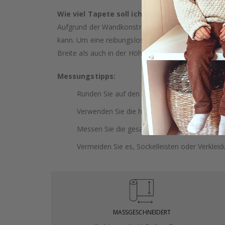
Wie viel Tapete soll ich kaufen?
Aufgrund der Wandkonstruktion und möglicher Nei
kann. Um eine reibungslose Installation zu gewäh
Breite als auch in der Höhe zu wählen. Dies bietet
Messungstipps:
Runden Sie auf den nächsten ganzen Zentimet
Verwenden Sie die höchste Wand, um Ihre H
Messen Sie die gesamte Wand, einschließlich
Vermeiden Sie es, Sockelleisten oder Verklei
MASSGESCHNEIDERT