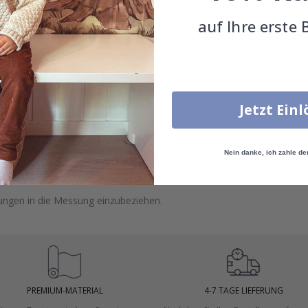
auf Ihre erste 
gung können die Wandmaße variieren, was bedeutet, dass der Absta
rleisten, empfehlen wir, Tapetenmaße mit einem
Überlappungsmarg
 zusätzlichen Raum für Anpassungen während der Installation.
Jetzt Ein
er auf.
öhe zu messen.
Nein danke, ich zahle de
 Türen und Fenster.
dungen in die Messung einzubeziehen.
PREMIUM-MATERIAL
4-7 TAGE LIEFERUNG