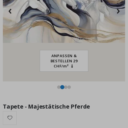
‹
›
Personalisiertes Poster - Schwarz-Weiß-Herz-Fotocollage
Na
-7
Special
15,00 €
Price
ANPASSEN &
BESTELLEN 29
CHF/m²
Tapete - Majestätische Pferde