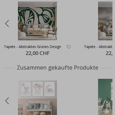
Tapete - Abstraktes Grünes Design
Tapete - Abstrakte
Special
22,00 CHF
Specia
22,
Price
Price
Zusammen gekaufte Produkte