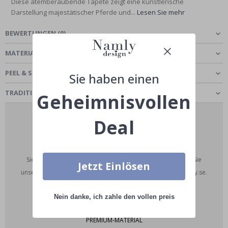
Diese atemberaubende Tapete zeigt eine künstlerische
Darstellung majestätischer Pferde und...
Lesen Sie mehr
BEWERTUNGEN
(
0
)
MATERIAL WÄHLEN
PEEL & STICK - SELBSTKLEBENDE TAPETE
Sie haben einen
TRADITIONAL CLASSIC - TAPETE
Geheimnisvollen
Deal
MASSGESCHNEIDERT
Sie können die Maße Ihrer Tapete anpassen. Kontaktieren Sie
Jetzt Einlösen
unser Bearbeitungsteam per E-Mail unter designteam@namly.se.
Nein danke, ich zahle den vollen preis
PREMIUM-MATERIAL