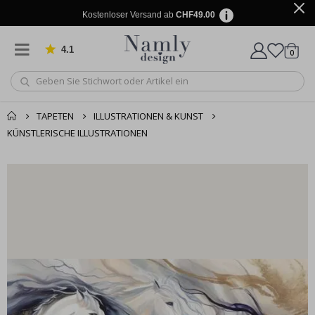
Kostenloser Versand ab
CHF49.00
4.1
Artike
von 1029 Bewertungen
0
Wagen
TAPETEN
ILLUSTRATIONEN & KUNST
KÜNSTLERISCHE ILLUSTRATIONEN
Zusammen gekaufte
Einkaufswagen
Produkte
Zur Kasse