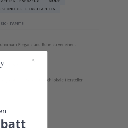
APETEN - FAHRZEUG
MODE
ESCHNEIDERTE FARBTAPETEN
SIC - TAPETE
Wohnraum Eleganz und Ruhe zu verleihen.
 entworfen.
ben.
t garantiert, sondern auch lokale Hersteller
en
batt