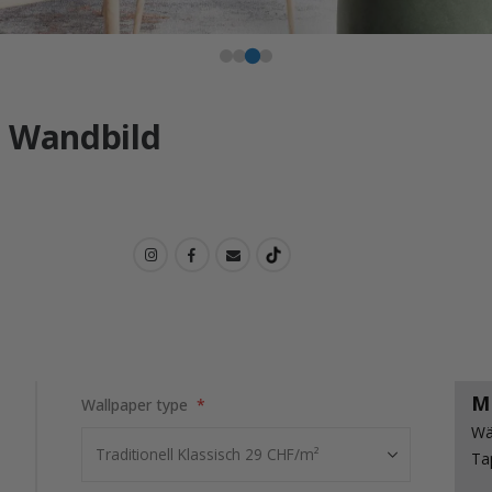
n Wandbild
M
Wallpaper type
Wä
Ta