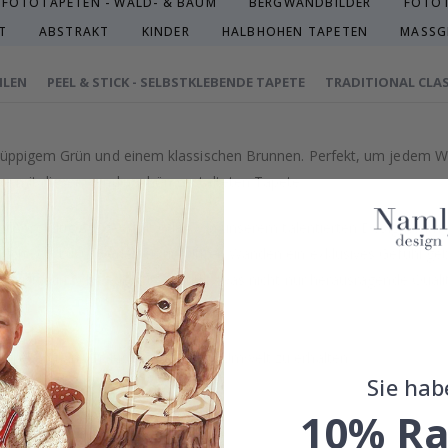
FOTOTAPETEN - WALD- & BAUM
BERGWANDBILDER
FOTOT
T
ABSTRAKT
KINDER
HALBHOHEN TAPETEN
MASSG
HLEN
PEEL & STICK - SELBSTKLEBENDE TAPETE
TRADITIONAL CLAS
t üppigem Grün und einem klassischen Brunnen. Perfekt, um jedem 
se mit dieser wunderschön gestalteten Tapete.
on, sorgfältig ausgewählt oder von unserem talentierten Designteam
uch von Luxus verleihen und Ihren Wänden ein exklusives Gefühl ge
äzision in Schweden hergestellt, was nicht nur herausragende Qualitä
 gefertigt.
treben danach, eine nachhaltige Umwelt zu erhalten.
Sie hab
eingestuft.
10% Ra
n Tapetenarten im obigen Menü.