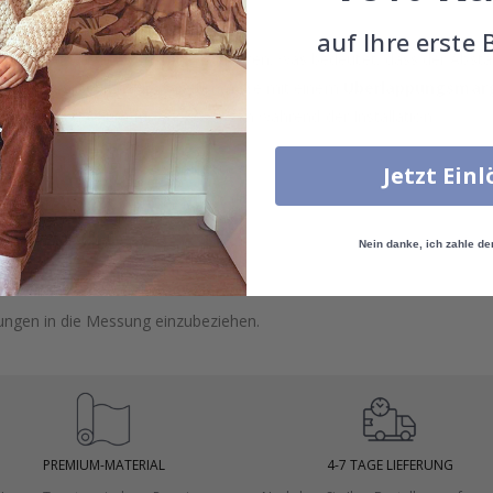
auf Ihre erste 
gung können die Wandmaße variieren, was bedeutet, dass der Absta
rleisten, empfehlen wir, Tapetenmaße mit einem
Überlappungsmarg
 zusätzlichen Raum für Anpassungen während der Installation.
Jetzt Ein
er auf.
öhe zu messen.
Nein danke, ich zahle de
 Türen und Fenster.
dungen in die Messung einzubeziehen.
PREMIUM-MATERIAL
4-7 TAGE LIEFERUNG