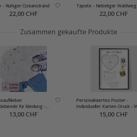
 - Ruhiger Ozeanstrand
Tapete - Nebeliger Waldweg
Special
22,00 CHF
Special
22,00 CHF
Price
Price
Zusammen gekaufte Produkte
saufkleber
Personalisiertes Poster -
klebende für kleidung -
Individueller Karten-Druck - 
mm -70 Stck
alles begann
Special
13,00 CHF
Special
15,00 CHF
Price
Price