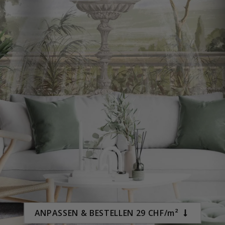
Special
15,00 €
Price
ANPASSEN & BESTELLEN 29 CHF/m²