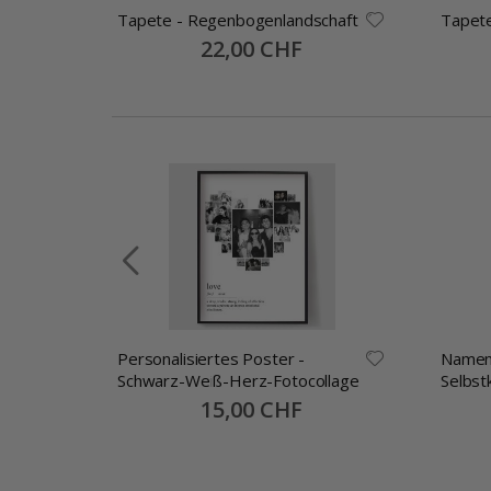
Tapete - Regenbogenlandschaft
Tapete
Special
22,00 CHF
Price
Personalisiertes Poster -
Namen
Schwarz-Weiß-Herz-Fotocollage
Selbst
30x13
Special
15,00 CHF
Price