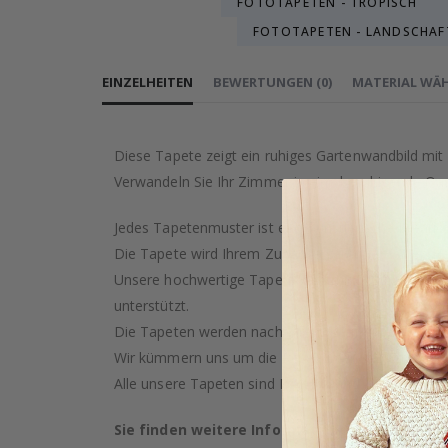
FOTOTAPETEN - TROPISCH
FOTOTAPETEN - LANDSCHAF
EINZELHEITEN
BEWERTUNGEN
(
0
)
MATERIAL WÄ
Diese Tapete zeigt ein ruhiges Gartenwandbild mi
Verwandeln Sie Ihr Zimmer in eine beruhigende Oa
Jedes Tapetenmuster ist eine künstlerische Kreati
Die Tapete wird Ihrem Zuhause garantiert einen Ha
Unsere hochwertige Tapete wird mit Sorgfalt und Pr
unterstützt.
Die Tapeten werden nach Ihrem Kauf auf Bestellung
Wir kümmern uns um die Ressourcen der Erde und s
Alle unsere Tapeten sind PVC-frei und als feuerfest 
Sie finden weitere Informationen zu unsere