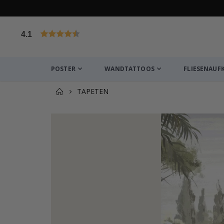
4.1
von 1029 Bewertungen
POSTER
WANDTATTOOS
FLIESENAUF
TAPETEN
Zusammen gekaufte Prod
Personalisierte Poster - Beste Freunde Foto-Col