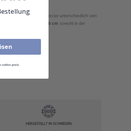
Bestellung
nd zwischen Boden und Decke unterschiedlich sein
in von mindestens 5-10 cm
sowohl in der
lösen
n vollen preis
HERGESTELLT IN SCHWEDEN