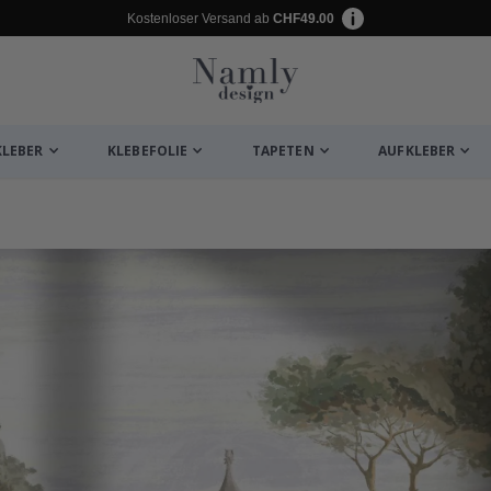
Kostenloser Versand ab
CHF49.00
KLEBER
KLEBEFOLIE
TAPETEN
AUFKLEBER
ukte
lage