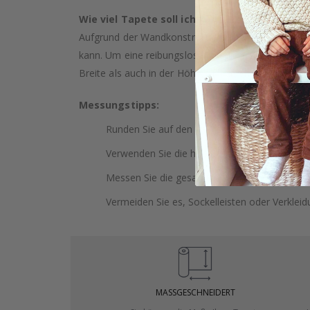
Wie viel Tapete soll ich kaufen?
Aufgrund der Wandkonstruktion und möglicher Nei
kann. Um eine reibungslose Installation zu gewäh
Breite als auch in der Höhe zu wählen. Dies bietet
Messungstipps:
Runden Sie auf den nächsten ganzen Zentimet
Verwenden Sie die höchste Wand, um Ihre H
Messen Sie die gesamte Wand, einschließlich
Vermeiden Sie es, Sockelleisten oder Verklei
MASSGESCHNEIDERT