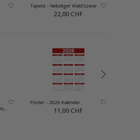
Tapete - Nebeliger Wald Szene
Tapete 
Special
22,00 CHF
Price
Poster - 2026 Kalender
Namensa
Wo
Selbstkl
Special
11,00 CHF
Price
30x13mm