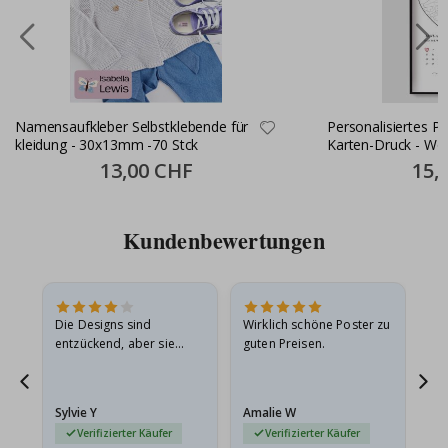
Namensaufkleber Selbstklebende für
Personalisiertes Pos
kleidung - 30x13mm -70 Stck
Karten-Druck - Wo
Special
13,00 CHF
Specia
15,
Price
Price
Kundenbewertungen
Die Designs sind
Wirklich schöne Poster zu
All
entzückend, aber sie
guten Preisen.
sollten flach in einem
stabilen Umschlag
versendet werden. Weil
Sylvie Y
Amalie W
Ka
sie…
Verifizierter Käufer
Verifizierter Käufer