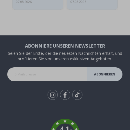
07.08.2026
07.08.2026
07.
ABONNIERE UNSEREN NEWSLETTER
Seien Sie der Erste, der die neuesten Nachrichten erhält, und
profitieren Sie von unseren exklusiven Angeboten.
ABONNIEREN
Tik
To
k
4.1