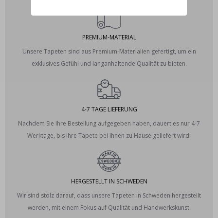
PREMIUM-MATERIAL
Unsere Tapeten sind aus Premium-Materialien gefertigt, um ein
exklusives Gefühl und langanhaltende Qualität zu bieten.
4-7 TAGE LIEFERUNG
Nachdem Sie Ihre Bestellung aufgegeben haben, dauert es nur 4-7
Werktage, bis Ihre Tapete bei Ihnen zu Hause geliefert wird.
HERGESTELLT IN SCHWEDEN
Wir sind stolz darauf, dass unsere Tapeten in Schweden hergestellt
werden, mit einem Fokus auf Qualität und Handwerkskunst.