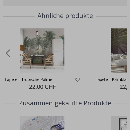
Ähnliche produkte
Tapete - Tropische Palme
Tapete - Palmblatt
Special
22,00 CHF
Specia
22,
Price
Price
Zusammen gekaufte Produkte