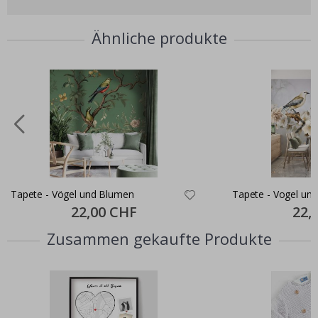
Ähnliche produkte
Tapete - Vögel und Blumen
Tapete - Vogel und
Special
22,00 CHF
Specia
22,
Price
Price
Zusammen gekaufte Produkte