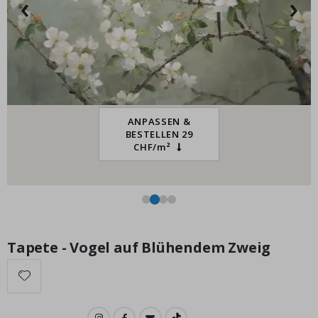
‹
›
Special
15,00 €
Price
ANPASSEN &
BESTELLEN 29
CHF/m²
Tapete - Vogel auf Blühendem Zweig