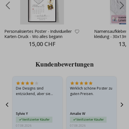
Personalisiertes Poster - Individueller
Namensaufkleber S
Karten-Druck - Wo alles begann
kleidung - 30x13m
Special
15,00 CHF
Specia
13,
Price
Price
Kundenbewertungen
Die Designs sind
Wirklich schöne Poster zu
All
entzückend, aber sie
guten Preisen.
sollten flach in einem
stabilen Umschlag
versendet werden. Weil
Sylvie Y
Amalie W
Ka
sie…
Verifizierter Käufer
Verifizierter Käufer
07.08.2026
07.08.2026
07.