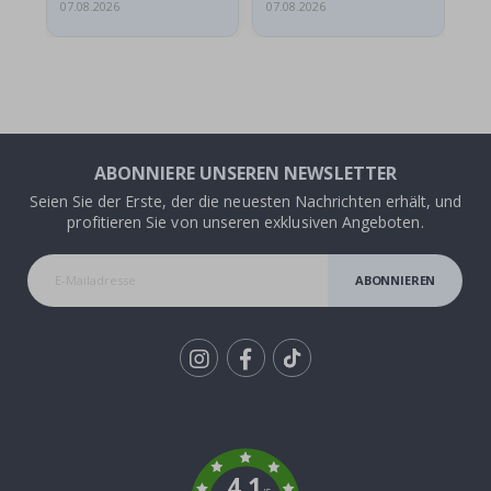
07.08.2026
07.08.2026
07.
ABONNIERE UNSEREN NEWSLETTER
Seien Sie der Erste, der die neuesten Nachrichten erhält, und
profitieren Sie von unseren exklusiven Angeboten.
ABONNIEREN
Tik
To
k
4.1