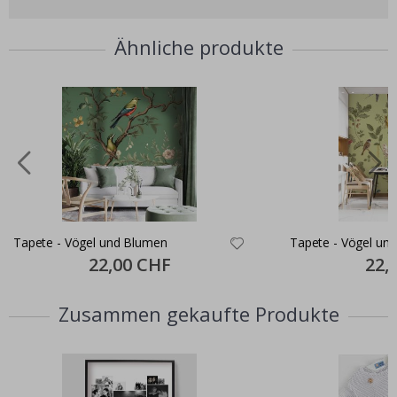
Ähnliche produkte
Tapete - Vögel und Blumen
Tapete - Vögel und
Special
22,00 CHF
Specia
22,
Price
Price
Zusammen gekaufte Produkte