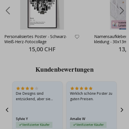
Personalisiertes Poster - Schwarz-
Namensaufkleber S
Weiß-Herz-Fotocollage
kleidung - 30x13m
Special
15,00 CHF
Specia
13,
Price
Price
Kundenbewertungen
Die Designs sind
Wirklich schöne Poster zu
All
entzückend, aber sie
guten Preisen.
sollten flach in einem
stabilen Umschlag
versendet werden. Weil
Sylvie Y
Amalie W
Ka
sie…
Verifizierter Käufer
Verifizierter Käufer