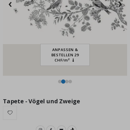
‹
›
Pa
Special
15,00 €
Price
ANPASSEN &
BESTELLEN 29
CHF/m²
Tapete - Vögel und Zweige