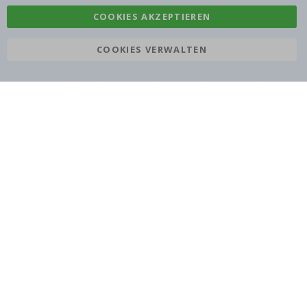
COOKIES AKZEPTIEREN
COOKIES VERWALTEN
Namly Design AB
|
ORG: 559216-9097
Terminalgatan 9, 23261 Arlöv, Schweden
|
info@namly.ch
© 2026 Namly Design AB | VAT se559216909701 | Terminalgatan 9,
23261 Arlöv, Schweden