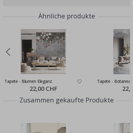
Ähnliche produkte
Tapete - Blumen Eleganz
Tapete - Botanisc
Special
22,00 CHF
Specia
22,
Price
Price
Zusammen gekaufte Produkte