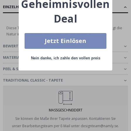
Geheimnisvollen
EINZELHEITEN
Deal
Diese Tapete zeigt ein ruhiges Wald-Blumendesign und bringt die
Natur in Ihr Zuhause. Ideal zur...
Lesen Sie mehr
Jetzt Einlösen
BEWERTUNGEN
(
0
)
MATERIAL WÄHLEN
Nein danke, ich zahle den vollen preis
PEEL & STICK - SELBSTKLEBENDE TAPETE
TRADITIONAL CLASSIC - TAPETE
MASSGESCHNEIDERT
Sie können die Maße Ihrer Tapete anpassen. Kontaktieren Sie
unser Bearbeitungsteam per E-Mail unter designteam@namly.se.