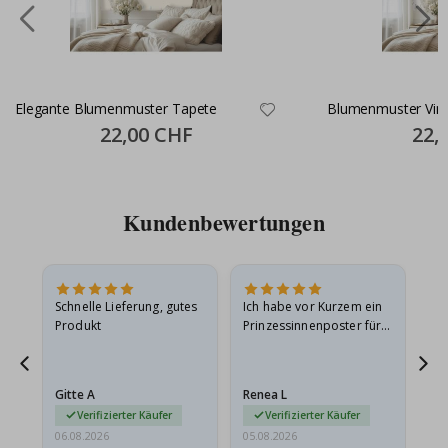
Elegante Blumenmuster Tapete
Blumenmuster Vin
Special
22,00 CHF
Specia
22,
Price
Price
Kundenbewertungen
Schnelle Lieferung, gutes
Ich habe vor Kurzem ein
Ich
Produkt
Prinzessinnenposter für
das
ts
meine Enkelin bestellt.
ge
Das Poster kam beim
Ra
at
Versand leicht
au
Gitte A
Renea L
Sa
beschädigt…
au
Verifizierter Käufer
Verifizierter Käufer
06.08.2026
05.08.2026
05.