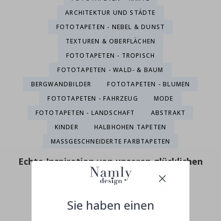
ARCHITEKTUR UND STÄDTE
FOTOTAPETEN - NEBEL & DUNST
TEXTUREN & OBERFLÄCHEN
FOTOTAPETEN - TROPISCH
FOTOTAPETEN - WALD- & BAUM
BERGWANDBILDER
FOTOTAPETEN - BLUMEN
FOTOTAPETEN - FAHRZEUG
MODE
FOTOTAPETEN - LANDSCHAFT
ABSTRAKT
KINDER
HALBHOHEN TAPETEN
MASSGESCHNEIDERTE FARBTAPETEN
Echte Inspiration von unseren glücklichen
Kunden!
Teile dein Bild mit #namly_design
Sie haben einen