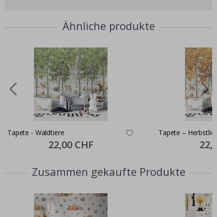
Ähnliche produkte
Tapete - Waldtiere
Tapete – Herbstlic
Special
22,00 CHF
Specia
22,
Price
Price
Zusammen gekaufte Produkte