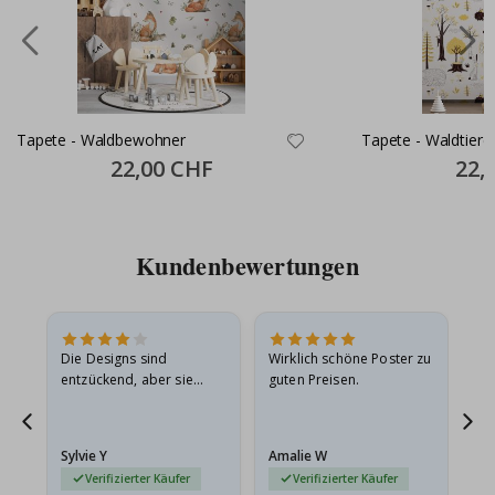
Tapete - Waldbewohner
Tapete - Waldtiere
Special
22,00 CHF
Specia
22,
Price
Price
Kundenbewertungen
Die Designs sind
Wirklich schöne Poster zu
All
entzückend, aber sie
guten Preisen.
sollten flach in einem
stabilen Umschlag
versendet werden. Weil
Sylvie Y
Amalie W
Ka
sie…
Verifizierter Käufer
Verifizierter Käufer