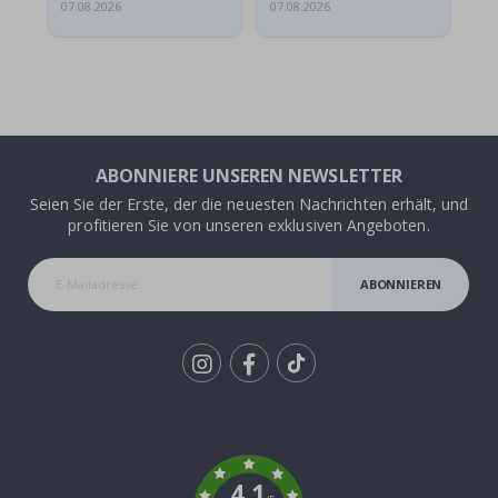
07.08.2026
07.08.2026
07.
ABONNIERE UNSEREN NEWSLETTER
Seien Sie der Erste, der die neuesten Nachrichten erhält, und
profitieren Sie von unseren exklusiven Angeboten.
ABONNIEREN
Tik
To
k
4.1