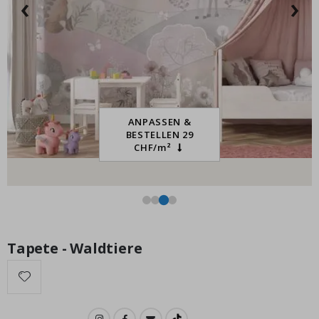
‹
›
-1
Special
15,00 €
Price
ANPASSEN &
BESTELLEN 29
CHF/m²
Tapete - Waldtiere