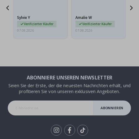
sollten flach in einem
stabilen Umschlag
versendet werden. Weil
Sylvie Y
Amalie W
Ka
sie…
Verifizierter Käufer
Verifizierter Käufer
07.08.2026
07.08.2026
07.
ABONNIERE UNSEREN NEWSLETTER
Seien Sie der Erste, der die neuesten Nachrichten erhält, und
profitieren Sie von unseren exklusiven Angeboten.
ABONNIEREN
Tik