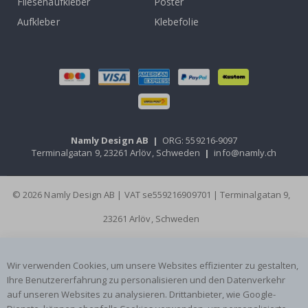
Fliesenaufkleber
Poster
Aufkleber
Klebefolie
Namly Design AB
|
ORG: 559216-9097
Terminalgatan 9, 23261 Arlöv, Schweden
|
info@namly.ch
© 2026 Namly Design AB | VAT se559216909701 | Terminalgatan 9,
23261 Arlöv, Schweden
Wir verwenden Cookies, um unsere Websites effizienter zu gestalten,
Ihre Benutzererfahrung zu personalisieren und den Datenverkehr
auf unseren Websites zu analysieren. Drittanbieter, wie Google-