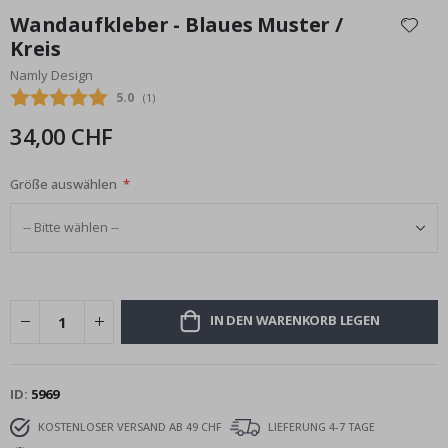
Anfang
Wandaufkleber - Blaues Muster /
der
Kreis
Bildgalerie
Namly Design
springen
Durchschnittliche Bewertung:
5.0
(
abgegebene bewertungen:
1
)
34,00 CHF
Größe auswählen
IN DEN WARENKORB LEGEN
ID
5969
KOSTENLOSER VERSAND AB 49 CHF
LIEFERUNG 4-7 TAGE