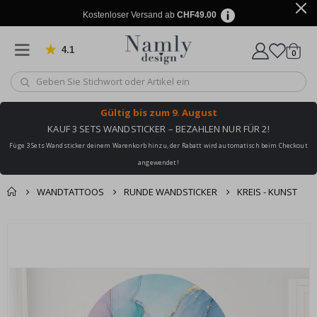
Kostenloser Versand ab
CHF49.00
4.1
Artike
von 1029 Bewertungen
0
Wagen
Gültig bis
zum 9. August
KAUF 3 SETS WANDSTICKER – BEZAHLEN NUR FÜR 2!
Füge 3 Sets Wandsticker deinem Warenkorb hinzu, der Rabatt wird automatisch beim Checkout
angewendet!
WANDTATTOOS
RUNDE WANDSTICKER
KREIS - KUNST
Zusammen gekaufte
Einkaufswagen
Zum
Produkte
Ende
Zur Kasse
der
Bildgalerie
springen