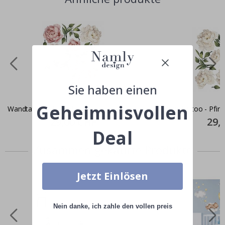
Sie haben einen
Geheimnisvollen
Wandtattoo - Pfingstrosen
Wandtattoo - Pfing
Special
29,00 CHF
Specia
29,
Price
Price
Deal
Zusammen gekaufte Produkte
Jetzt Einlösen
Nein danke, ich zahle den vollen preis