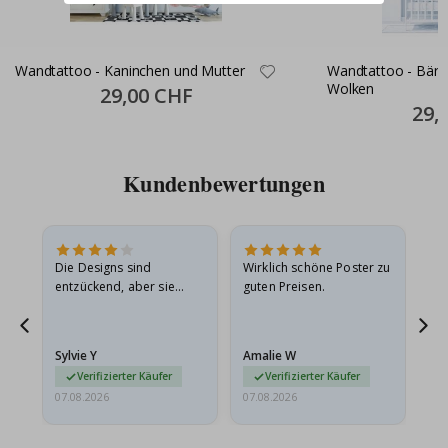
Wandtattoo - Kaninchen und Mutter
Wandtattoo - Bär 
Wolken
Special
29,00 CHF
Price
Specia
29,
Price
Kundenbewertungen
Die Designs sind
Wirklich schöne Poster zu
All
entzückend, aber sie
guten Preisen.
sollten flach in einem
stabilen Umschlag
versendet werden. Weil
Sylvie Y
Amalie W
Ka
sie…
Verifizierter Käufer
Verifizierter Käufer
07.08.2026
07.08.2026
07.