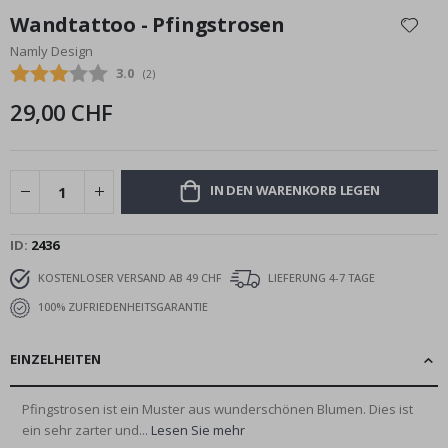
Anfang
Wandtattoo - Pfingstrosen
der
Namly Design
Bildgalerie
Durchschnittliche Bewertung:
3.0
(
abgegebene bewertungen:
2
)
springen
29,00 CHF
IN DEN WARENKORB LEGEN
ID
2436
KOSTENLOSER VERSAND AB 49 CHF
LIEFERUNG 4-7 TAGE
100% ZUFRIEDENHEITSGARANTIE
EINZELHEITEN
Pfingstrosen ist ein Muster aus wunderschönen Blumen. Dies ist
ein sehr zarter und...
Lesen Sie mehr