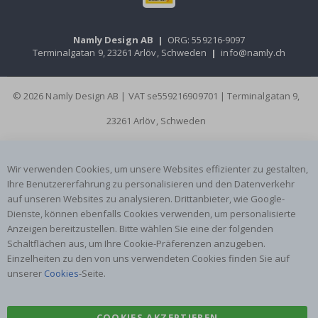
Namly Design AB
|
ORG: 559216-9097
Terminalgatan 9, 23261 Arlöv, Schweden
|
info@namly.ch
© 2026 Namly Design AB | VAT se559216909701 | Terminalgatan 9,
23261 Arlöv, Schweden
Wir verwenden Cookies, um unsere Websites effizienter zu gestalten,
Ihre Benutzererfahrung zu personalisieren und den Datenverkehr
auf unseren Websites zu analysieren. Drittanbieter, wie Google-
Dienste, können ebenfalls Cookies verwenden, um personalisierte
Anzeigen bereitzustellen. Bitte wählen Sie eine der folgenden
Schaltflächen aus, um Ihre Cookie-Präferenzen anzugeben.
Einzelheiten zu den von uns verwendeten Cookies finden Sie auf
unserer
Cookies
-Seite.
COOKIES AKZEPTIEREN