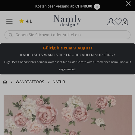
Kostenloser Versand ab
CHF49.00
4.1
Artike
von 1030 Bewertungen
0
Wagen
Gültig bis
zum 9. August
KAUF 3 SETS WANDSTICKER – BEZAHLEN NUR FÜR 2!
Füge 3 Sets Wandsticker deinem Warenkorb hinzu, der Rabatt wird automatisch beim Checkout
angewendet!
WANDTATTOOS
NATUR
Zusammen gekaufte
Einkaufswagen
Zum
Produkte
Ende
Zur Kasse
der
Bildgalerie
springen