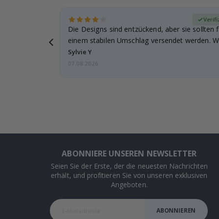
zierter Käufer
Verifi
Die Designs sind entzückend, aber sie sollten f
einem stabilen Umschlag versendet werden. We
Sylvie Y
07.08.2026
ABONNIERE UNSEREN NEWSLETTER
Seien Sie der Erste, der die neuesten Nachrichten
erhält, und profitieren Sie von unseren exklusiven
Angeboten.
ABONNIEREN