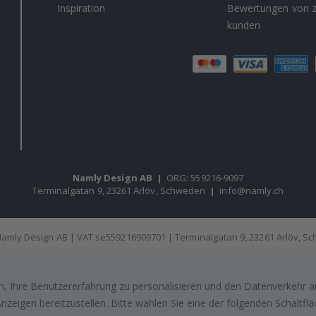
Inspiration
Bewertungen von z
kunden
Namly Design AB
|
ORG: 559216-9097
Terminalgatan 9, 23261 Arlöv, Schweden
|
info@namly.ch
amly Design AB | VAT se559216909701 | Terminalgatan 9, 23261 Arlöv, 
, Ihre Benutzererfahrung zu personalisieren und den Datenverkehr au
zeigen bereitzustellen. Bitte wählen Sie eine der folgenden Schaltf