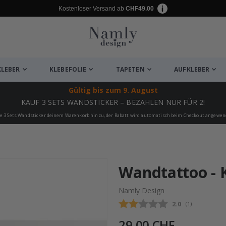
Kostenloser Versand ab
CHF49.00
KLEBER
KLEBEFOLIE
TAPETEN
AUFKLEBER
Gültig bis
zum 9. August
KAUF 3 SETS WANDSTICKER – BEZAHLEN NUR FÜR 2!
e 3 Sets Wandsticker deinem Warenkorb hinzu, der Rabatt wird automatisch beim Checkout angewen
ukte
Wandtattoo - K
Namly Design
Durchschnittli
2.0
(
abgegebene be
1
)
29,00 CHF