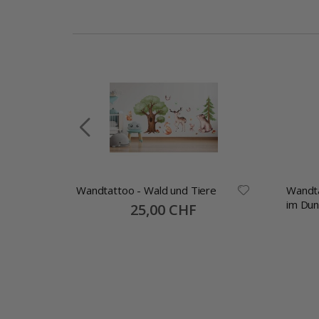
Wandtattoo - Wald und Tiere
Wandta
llage
im Dun
Special
25,00 CHF
Price