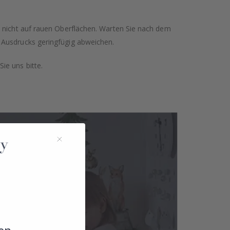
n nicht auf rauen Oberflächen. Warten Sie nach dem
 Ausdrucks geringfügig abweichen.
ie uns bitte.