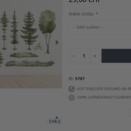
Wähle Größe
 30x13mm -70 Stck
Special
13,00 €
Price
ID
5767
KOSTENLOSER VERSAND AB 49
100% ZUFRIEDENHEITSGARANT