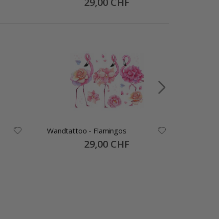
29,00 CHF
Price
Wandtattoo - Flamingos
Wandtat
Special
29,00 CHF
Price