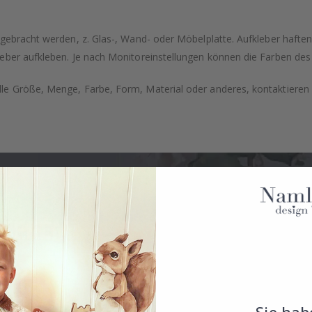
ngebracht werden, z. Glas-, Wand- oder Möbelplatte. Aufkleber hafte
eber aufkleben. Je nach Monitoreinstellungen können die Farben des
e Größe, Menge, Farbe, Form, Material oder anderes, kontaktieren S