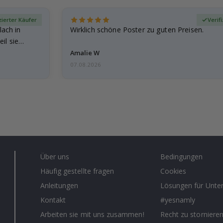
zierter Käufer
Verif
lach in
Wirklich schöne Poster zu guten Preisen.
il sie…
Amalie W
07.08.2026
Über uns
Bedingungen
Häufig gestellte fragen
Cookies
Anleitungen
Lösungen für Unt
Kontakt
#yesnamly
Arbeiten sie mit uns zusammen!
Recht zu storniere