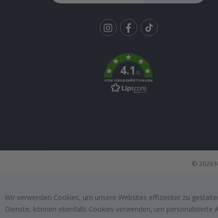
Tik
To
k
4.1
/5
VON 1030 BEWERTUNGEN
© 2026 N
Wir verwenden Cookies, um unsere Websites effizienter zu gestalten
Dienste, können ebenfalls Cookies verwenden, um personalisierte An