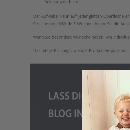
Anleitung enthalten.
Der Aufkleber kann auf jeder glatten Oberfläche a
Streichen der Wände 3 Wochen, bevor Sie die Aufkl
Wenn Sie besondere Wünsche haben, wie individuell
Das letzte Bild zeigt, wie das Produkt verpackt ist.