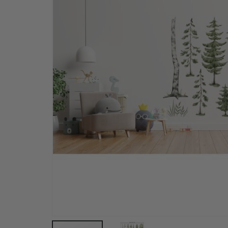
Namensaufkleber Selbstklebende für kleidung -