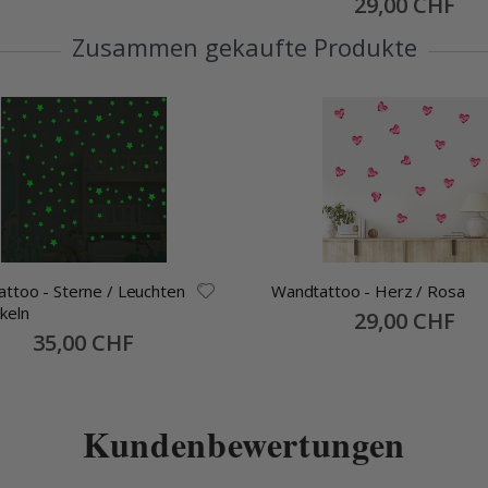
29,00 CHF
Price
Zusammen gekaufte Produkte
ttoo - Sterne / Leuchten
Wandtattoo - Herz / Rosa
keln
Special
29,00 CHF
Price
Special
35,00 CHF
Price
Kundenbewertungen