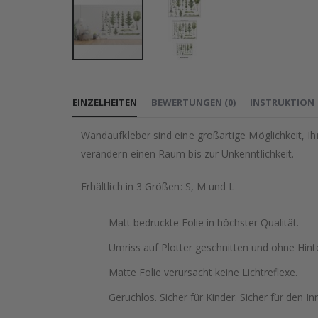
Zum
Anfang
EINZELHEITEN
BEWERTUNGEN
(
0
)
INSTRUKTION
der
Bildgalerie
Wandaufkleber sind eine großartige Möglichkeit, I
springen
verändern einen Raum bis zur Unkenntlichkeit.
Erhältlich in 3 Größen: S, M und L
Matt bedruckte Folie in höchster Qualität.
Umriss auf Plotter geschnitten und ohne Hint
Matte Folie verursacht keine Lichtreflexe.
Geruchlos. Sicher für Kinder. Sicher für den In