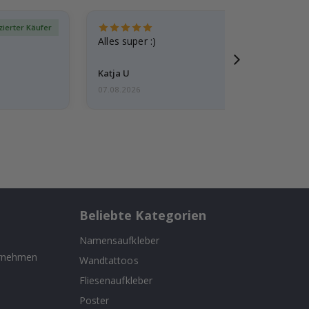
izierter Käufer
Verif
Alles super :)
Katja U
07.08.2026
Beliebte Kategorien
Namensaufkleber
ernehmen
Wandtattoos
Fliesenaufkleber
n
Poster