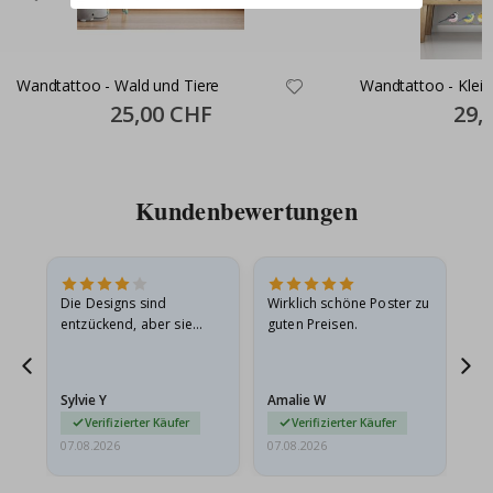
Wandtattoo - Wald und Tiere
Wandtattoo - Klein
Special
25,00 CHF
Specia
29,
Price
Price
Kundenbewertungen
Die Designs sind
Wirklich schöne Poster zu
All
entzückend, aber sie
guten Preisen.
sollten flach in einem
stabilen Umschlag
versendet werden. Weil
Sylvie Y
Amalie W
Ka
sie…
Verifizierter Käufer
Verifizierter Käufer
07.08.2026
07.08.2026
07.