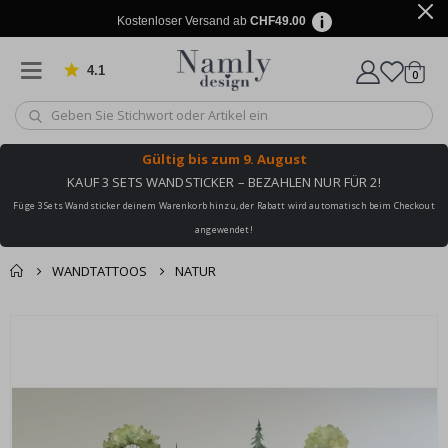
Kostenloser Versand ab
CHF49.00
4.1
Artike
von 1029 Bewertungen
0
Wagen
Gültig bis
zum 9. August
KAUF 3 SETS WANDSTICKER – BEZAHLEN NUR FÜR 2!
Füge 3 Sets Wandsticker deinem Warenkorb hinzu, der Rabatt wird automatisch beim Checkout
angewendet!
WANDTATTOOS
NATUR
Zusammen gekaufte
Einkaufswagen
Zum
Produkte
Ende
Zur Kasse
der
Bildgalerie
springen