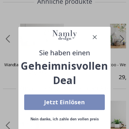
Ähnliche produkte
Sie haben einen
Geheimnisvollen
Wandtattoo - Kiefern / 02
Wandtattoo - Weiß
Blumen
Special
29,00 CHF
Price
Specia
29,
Deal
Price
Zusammen gekaufte Produkte
Jetzt Einlösen
Nein danke, ich zahle den vollen preis