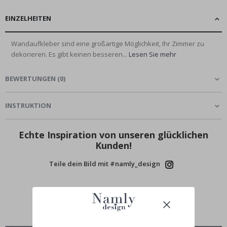
EINZELHEITEN
Wandaufkleber sind eine großartige Möglichkeit, Ihr Zimmer zu
dekorieren. Es gibt keinen besseren...
Lesen Sie mehr
BEWERTUNGEN
(
0
)
INSTRUKTION
Echte Inspiration von unseren glücklichen
Kunden!
Teile dein Bild mit #namly_design