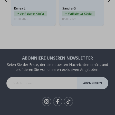
t
Das Poster kam beim
Rahmen sieht auch super
Versand leicht
aus. Die Lieferung war
Renea L
Sandra G
Al
beschädigt…
außerdem…
Verifizierter Käufer
Verifizierter Käufer
05.08.2026
05.08.2026
05.
ABONNIERE UNSEREN NEWSLETTER
Seien Sie der Erste, der die neuesten Nachrichten erhält, und
profitieren Sie von unseren exklusiven Angeboten.
ABONNIEREN
Tik
To