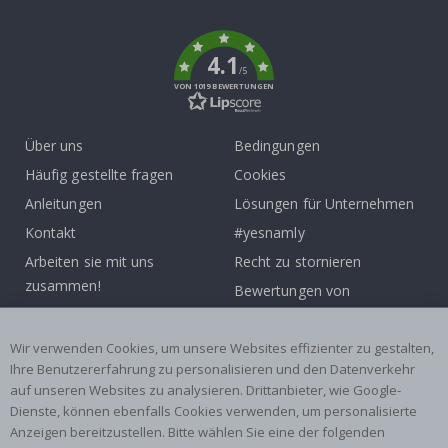
k
4.1
/5
VON 1019 BEWERTUNGEN
Über uns
Bedingungen
Häufig gestellte fragen
Cookies
Anleitungen
Lösungen für Unternehmen
Kontakt
#yesnamly
Arbeiten sie mit uns
Recht zu stornieren
zusammen!
Bewertungen von
Inspiration
zufriedenen kunden
Wir verwenden Cookies, um unsere Websites effizienter zu gestalten,
Beliebte Kategorien
Ihre Benutzererfahrung zu personalisieren und den Datenverkehr
auf unseren Websites zu analysieren. Drittanbieter, wie Google-
Namensaufkleber
Wandtattoos
Dienste, können ebenfalls Cookies verwenden, um personalisierte
Fliesenaufkleber
Poster
Anzeigen bereitzustellen. Bitte wählen Sie eine der folgenden