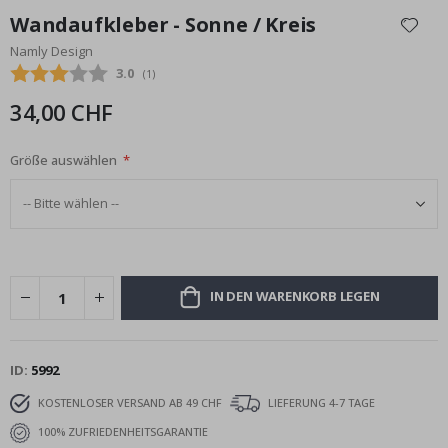
Anfang
Wandaufkleber - Sonne / Kreis
der
Namly Design
Bildgalerie
Durchschnittliche Bewertung:
3.0
(
abgegebene bewertungen:
1
)
springen
34,00 CHF
Größe auswählen
IN DEN WARENKORB LEGEN
ID
5992
KOSTENLOSER VERSAND AB 49 CHF
LIEFERUNG 4-7 TAGE
100% ZUFRIEDENHEITSGARANTIE