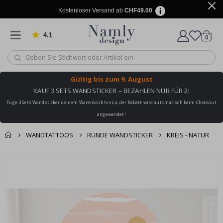
Kostenloser Versand ab
CHF49.00
4.1
Artike
von 1019 Bewertungen
0
Wagen
Gültig bis
zum 9. August
KAUF 3 SETS WANDSTICKER – BEZAHLEN NUR FÜR 2!
Füge 3 Sets Wandsticker deinem Warenkorb hinzu, der Rabatt wird automatisch beim Checkout
angewendet!
WANDTATTOOS
RUNDE WANDSTICKER
KREIS - NATUR
Zusammen gekaufte
Einkaufswagen
Zum
Produkte
Ende
Zur Kasse
der
Bildgalerie
springen