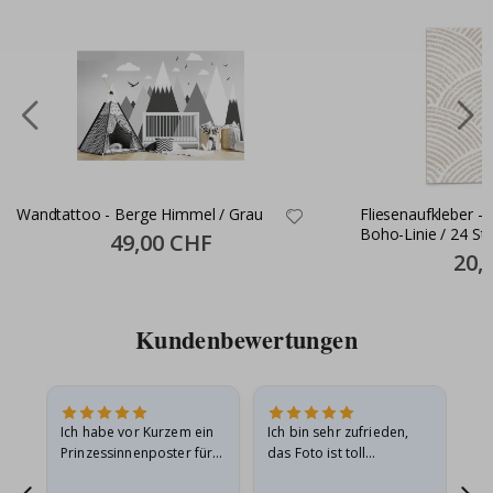
Wandtattoo - Berge Himmel / Grau
Fliesenaufkleber -
Boho-Linie / 24 St
Special
49,00 CHF
Price
Specia
20,
Price
Kundenbewertungen
Ich habe vor Kurzem ein
Ich bin sehr zufrieden,
Su
 Die
Prinzessinnenposter für
das Foto ist toll
 in
meine Enkelin bestellt.
geworden und der