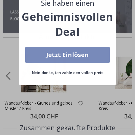
Sie haben einen
Geheimnisvollen
Deal
Ähnliche produkte
Jetzt Einlösen
Nein danke, ich zahle den vollen preis
Wandaufkleber - Grünes und gelbes
Wandaufkleber - Gr
Muster / Kreis
Kreis
Special
34,00 CHF
Specia
34,
Price
Price
Zusammen gekaufte Produkte