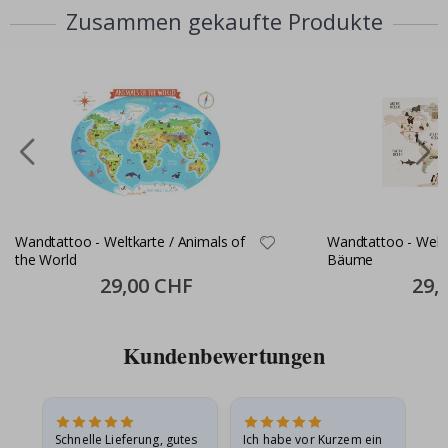
Zusammen gekaufte Produkte
Wandtattoo - Weltkarte / Animals of
Wandtattoo - Weltk
the World
Bäume
Special
29,00 CHF
Specia
29,
Price
Price
Kundenbewertungen
Schnelle Lieferung, gutes
Ich habe vor Kurzem ein
Ich