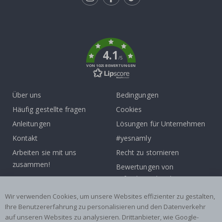
Tik
To
k
4.1
/5
VON 1025 BEWERTUNGEN
Über uns
Bedingungen
Häufig gestellte fragen
Cookies
Anleitungen
Lösungen für Unternehmen
Kontakt
#yesnamly
Arbeiten sie mit uns
Recht zu stornieren
zusammen!
Bewertungen von
Inspiration
zufriedenen kunden
Wir verwenden Cookies, um unsere Websites effizienter zu gestalten,
Beliebte Kategorien
Ihre Benutzererfahrung zu personalisieren und den Datenverkehr
auf unseren Websites zu analysieren. Drittanbieter, wie Google-
Namensaufkleber
Wandtattoos