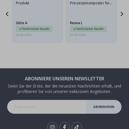
Produkt
Prinzessinnenposter für
das
ts
meine Enkelin bestellt.
ge
Das Poster kam beim
Ra
at
Versand leicht
au
Gitte A
Renea L
Sa
beschädigt…
au
Verifizierter Käufer
Verifizierter Käufer
06.08.2026
05.08.2026
05.
ABONNIERE UNSEREN NEWSLETTER
Seien Sie der Erste, der die neuesten Nachrichten erhält, und
profitieren Sie von unseren exklusiven Angeboten.
ABONNIEREN