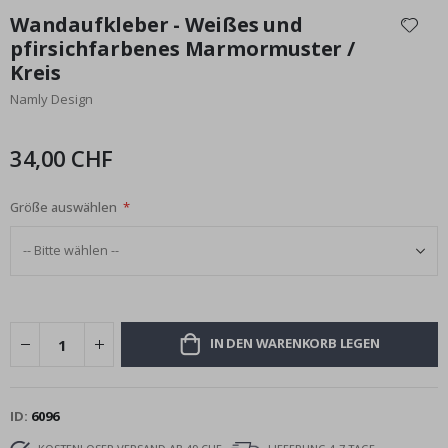
Anfang
Wandaufkleber - Weißes und
der
pfirsichfarbenes Marmormuster /
Bildgalerie
Kreis
springen
Namly Design
34,00 CHF
Größe auswählen
IN DEN WARENKORB LEGEN
ID
6096