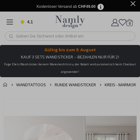
Kostenloser Versand ab
CHF49.00
4.1
Artike
von 1025 Bewertungen
0
Wagen
Gültig bis
zum 9. August
KAUF 3 SETS WANDSTICKER – BEZAHLEN NUR FÜR 2!
Füge 3 Sets Wandsticker deinem Warenkorb hinzu, der Rabatt wird automatisch beim Checkout
angewendet!
WANDTATTOOS
RUNDE WANDSTICKER
KREIS - MARMOR
Zusammen gekaufte
Einkaufswagen
Zum
Produkte
Ende
Zur Kasse
der
Bildgalerie
springen