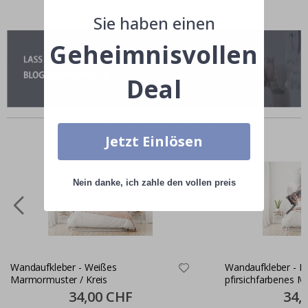
Sie haben einen
Geheimnisvollen
Deal
Ähnliche produkte
Jetzt Einlösen
Nein danke, ich zahle den vollen preis
Wandaufkleber - Weißes
Wandaufkleber - H
Marmormuster / Kreis
pfirsichfarbenes Mu
Special
34,00 CHF
Specia
34,
Price
Price