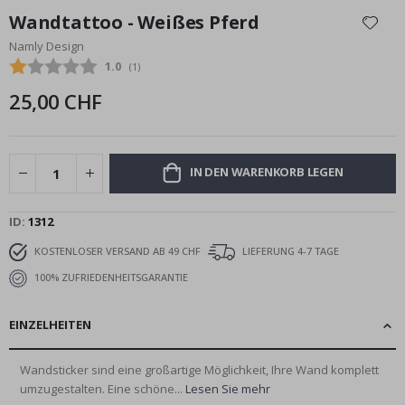
Anfang
Wandtattoo - Weißes Pferd
der
Namly Design
Bildgalerie
Durchschnittliche Bewertung:
1.0
(
abgegebene bewertungen:
1
)
springen
25,00 CHF
IN DEN WARENKORB LEGEN
ID
1312
KOSTENLOSER VERSAND AB 49 CHF
LIEFERUNG 4-7 TAGE
100% ZUFRIEDENHEITSGARANTIE
EINZELHEITEN
Wandsticker sind eine großartige Möglichkeit, Ihre Wand komplett
umzugestalten. Eine schöne...
Lesen Sie mehr