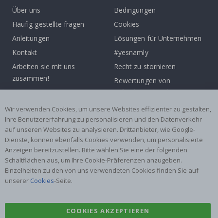
Über uns
Bedingungen
Häufig gestellte fragen
Cookies
Anleitungen
Lösungen für Unternehmen
Kontakt
#yesnamly
Arbeiten sie mit uns
Recht zu stornieren
zusammen!
Bewertungen von
Inspiration
zufriedenen kunden
Wir verwenden Cookies, um unsere Websites effizienter zu gestalten,
Beliebte Kategorien
Ihre Benutzererfahrung zu personalisieren und den Datenverkehr
auf unseren Websites zu analysieren. Drittanbieter, wie Google-
Namensaufkleber
Wandtattoos
Dienste, können ebenfalls Cookies verwenden, um personalisierte
Fliesenaufkleber
Poster
Anzeigen bereitzustellen. Bitte wählen Sie eine der folgenden
Schaltflächen aus, um Ihre Cookie-Präferenzen anzugeben.
Aufkleber
Klebefolie
Einzelheiten zu den von uns verwendeten Cookies finden Sie auf
unserer
Cookies
-Seite.
COOKIES AKZEPTIEREN