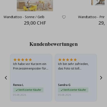
Wandtattoo - Sonne / Gelb
Wandtattoo - Prinz
Special
29,00 CHF
Specia
29,
Price
Price
Kundenbewertungen
Ich habe vor Kurzem ein
Ich bin sehr zufrieden,
Su
 Die
Prinzessinnenposter für
das Foto ist toll
 in
meine Enkelin bestellt.
geworden und der
t
Das Poster kam beim
Rahmen sieht auch super
Versand leicht
aus. Die Lieferung war
Renea L
Sandra G
Al
beschädigt…
außerdem…
Verifizierter Käufer
Verifizierter Käufer
05.08.2026
05.08.2026
05.