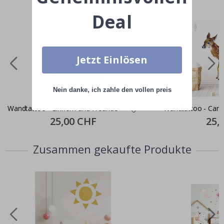
Deal
Jetzt Einlösen
Nein danke, ich zahle den vollen preis
Wandtattoo - Einhorn und Freunde
Wandtattoo - Cart
Special
25,00 CHF
Specia
25,
Price
Price
Zusammen gekaufte Produkte