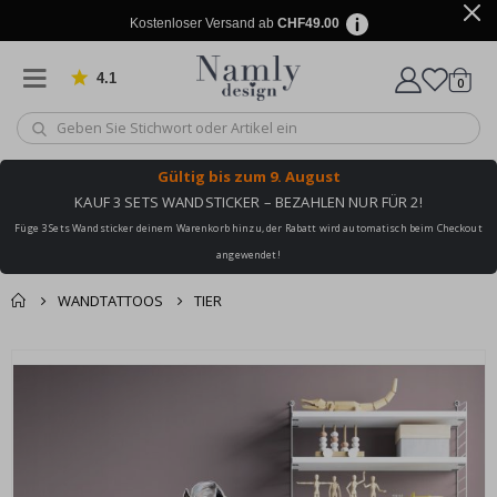
Kostenloser Versand ab
CHF49.00
4.1
Artike
von 1019 Bewertungen
0
Wagen
Gültig bis
zum 9. August
KAUF 3 SETS WANDSTICKER – BEZAHLEN NUR FÜR 2!
Füge 3 Sets Wandsticker deinem Warenkorb hinzu, der Rabatt wird automatisch beim Checkout
angewendet!
WANDTATTOOS
TIER
Zusammen gekaufte
Einkaufswagen
Zum
Produkte
Ende
Zur Kasse
der
Bildgalerie
springen