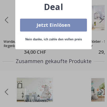
Deal
Jetzt Einlösen
Nein danke, ich zahle den vollen preis
Wandaufkleber - Tiere und
Wandaufkleber - S
Regenbogen
Einhörner
Special
34,00 CHF
Specia
29,
Price
Price
Zusammen gekaufte Produkte