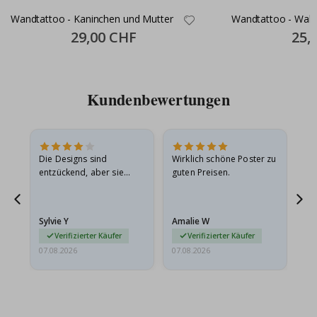
Wandtattoo - Kaninchen und Mutter
Wandtattoo - Wald
Special
29,00 CHF
Specia
25,
Price
Price
Kundenbewertungen
Die Designs sind
Wirklich schöne Poster zu
All
entzückend, aber sie
guten Preisen.
sollten flach in einem
stabilen Umschlag
versendet werden. Weil
Sylvie Y
Amalie W
Ka
sie…
Verifizierter Käufer
Verifizierter Käufer
07.08.2026
07.08.2026
07.