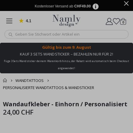
Kostenloser Versand ab
CHF49.00
4.1
Artike
von 1030 Bewertungen
0
Wagen
Gültig bis
zum 9. August
KAUF 3 SETS WANDSTICKER – BEZAHLEN NUR FÜR 2!
Füge 3 Sets Wandsticker deinem Warenkorb hinzu, der Rabatt wird automatisch beim Checkout
angewendet!
WANDTATTOOS
PERSONALISIERTE WANDTATTOOS & WANDSTICKER
Zusammen gekaufte
Wandaufkleber - Einhorn / Personalisiert
Einkaufswagen
Zum
Zum
Produkte
Ende
Anfang
24,00 CHF
Zur Kasse
der
der
Bildgalerie
Bildgalerie
springen
springen