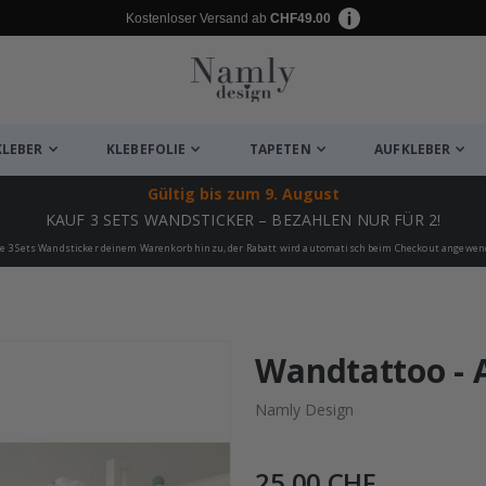
Kostenloser Versand ab
CHF49.00
KLEBER
KLEBEFOLIE
TAPETEN
AUFKLEBER
Gültig bis
zum 9. August
KAUF 3 SETS WANDSTICKER – BEZAHLEN NUR FÜR 2!
e 3 Sets Wandsticker deinem Warenkorb hinzu, der Rabatt wird automatisch beim Checkout angewen
ukte
Wandtattoo - 
Namly Design
25,00 CHF