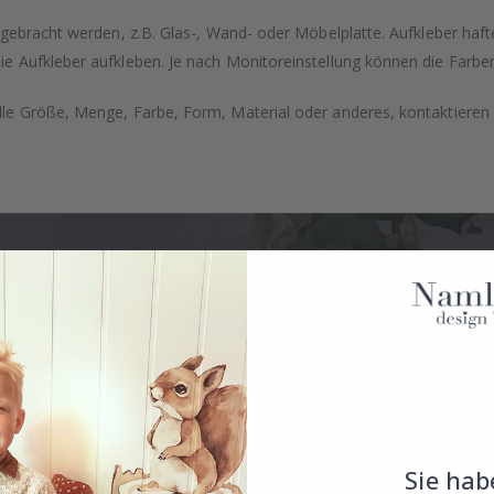
gebracht werden, z.B. Glas-, Wand- oder Möbelplatte. Aufkleber haft
 Aufkleber aufkleben. Je nach Monitoreinstellung können die Farben
e Größe, Menge, Farbe, Form, Material oder anderes, kontaktieren S
Sie hab