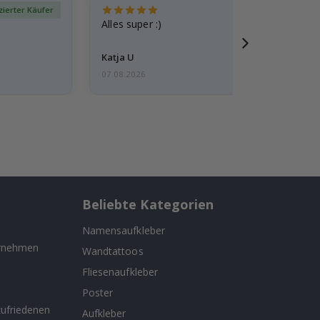
izierter Käufer
Verif
Alles super :)
Katja U
07.08.2026
Beliebte Kategorien
Namensaufkleber
ernehmen
Wandtattoos
Fliesenaufkleber
n
Poster
ufriedenen
Aufkleber