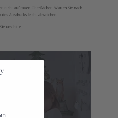
en nicht auf rauen Oberflächen. Warten Sie nach
 des Ausdrucks leicht abweichen.
ie uns bitte.
en