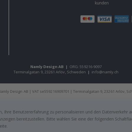
kunden
Namly Design AB
|
ORG: 559216-9097
Terminalgatan 9, 23261 Arlöv, Schweden
|
info@namly.ch
amly Design AB | VAT se559216909701 | Terminalgatan 9, 23261 Arlöv, 
, Ihre Benutzererfahrung zu personalisieren und den Datenverkehr au
zeigen bereitzustellen. Bitte wählen Sie eine der folgenden Schaltf
eite.