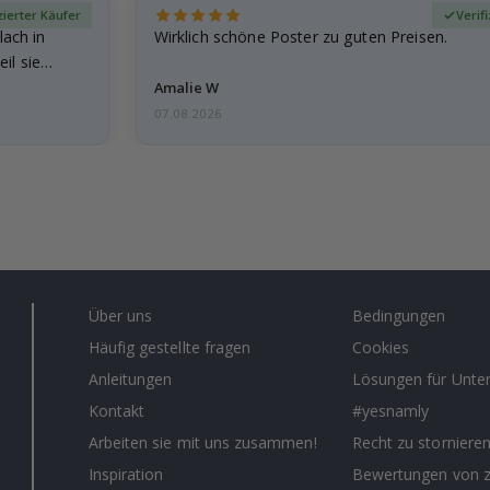
zierter Käufer
Verif
lach in
Wirklich schöne Poster zu guten Preisen.
il sie…
Amalie W
07.08.2026
Über uns
Bedingungen
Häufig gestellte fragen
Cookies
Anleitungen
Lösungen für Unt
Kontakt
#yesnamly
Arbeiten sie mit uns zusammen!
Recht zu storniere
Inspiration
Bewertungen von z