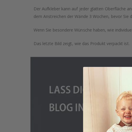
Der Aufkleber kann auf jeder glatten Oberfläche an
dem Anstreichen der Wände 3 Wochen, bevor Sie die
Wenn Sie besondere Wünsche haben, wie individuell
Das letzte Bild zeigt, wie das Produkt verpackt ist.