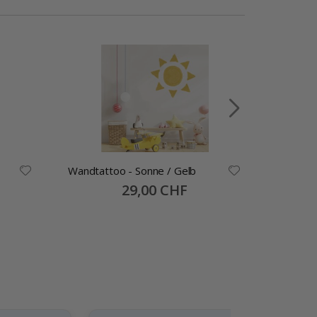
Wandtattoo - Sonne / Gelb
Wandtat
Luftball
Special
29,00 CHF
Price