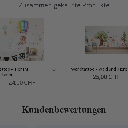
Zusammen gekaufte Produkte
o - Tier IM
Wandtattoo - Wald und Tiere
ftballon
Special
25,00 CHF
Price
Special
24,00 CHF
Price
Kundenbewertungen