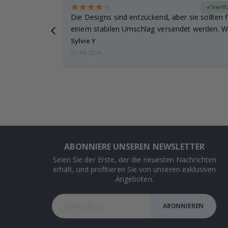
zierter Käufer
Verifi
Die Designs sind entzückend, aber sie sollten f
einem stabilen Umschlag versendet werden. We
Sylvie Y
07.08.2026
ABONNIERE UNSEREN NEWSLETTER
Seien Sie der Erste, der die neuesten Nachrichten
erhält, und profitieren Sie von unseren exklusiven
Angeboten.
ABONNIEREN