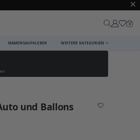
Artike
0
Wagen
NAMENSAUFKLEBER
WEITERE KATEGORIEN
det!
Einkaufswagen
Zur Kasse
Auto und Ballons