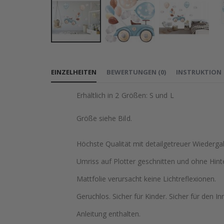
Zum
Anfang
EINZELHEITEN
BEWERTUNGEN
(
0
)
INSTRUKTION
der
Bildgalerie
Erhältlich in 2 Größen: S und L
springen
Größe siehe Bild.
Höchste Qualität mit detailgetreuer Wiederga
Umriss auf Plotter geschnitten und ohne Hint
Mattfolie verursacht keine Lichtreflexionen.
Geruchlos. Sicher für Kinder. Sicher für den In
Anleitung enthalten.