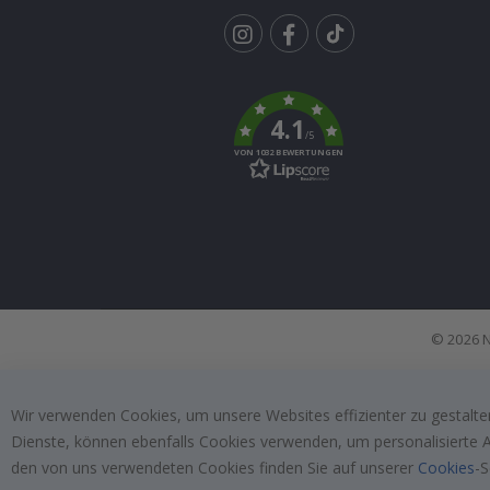
Tik
To
k
4.1
/5
VON 1032 BEWERTUNGEN
© 2026 N
Wir verwenden Cookies, um unsere Websites effizienter zu gestalten
Dienste, können ebenfalls Cookies verwenden, um personalisierte An
den von uns verwendeten Cookies finden Sie auf unserer
Cookies
-S