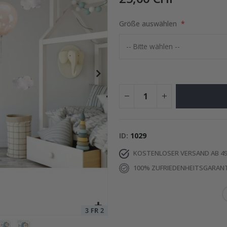
Größe auswählen
tocollage
Special
15,00 €
Price
ID
1029
KOSTENLOSER VERSAND AB 49
100% ZUFRIEDENHEITSGARANT