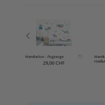
d
Wandtattoo - Flugzeuge
Wandtatto
Heißlu
Special
29,00 CHF
Price