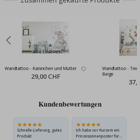
Wandtattoo - Kaninchen und Mutter
Wandtattoo - Tiere
Beige
Special
29,00 CHF
Price
Specia
37,
Price
Kundenbewertungen
Schnelle Lieferung, gutes
Ich habe vor Kurzem ein
Ich
Produkt
Prinzessinnenposter für
das