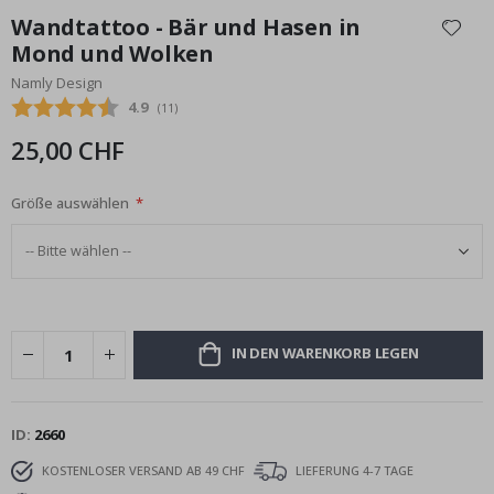
Anfang
Wandtattoo - Bär und Hasen in
der
Mond und Wolken
Bildgalerie
Namly Design
springen
Durchschnittliche Bewertung:
4.9
(
abgegebene bewertungen:
11
)
25,00 CHF
Größe auswählen
IN DEN WARENKORB LEGEN
ID
2660
KOSTENLOSER VERSAND AB 49 CHF
LIEFERUNG 4-7 TAGE