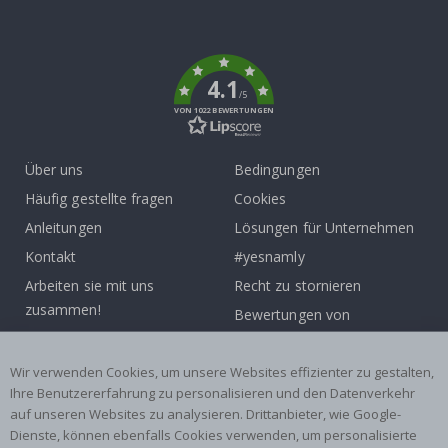
To
k
4.1
/5
VON 1022 BEWERTUNGEN
Über uns
Bedingungen
Häufig gestellte fragen
Cookies
Anleitungen
Lösungen für Unternehmen
Kontakt
#yesnamly
Arbeiten sie mit uns
Recht zu stornieren
zusammen!
Bewertungen von
Inspiration
zufriedenen kunden
Wir verwenden Cookies, um unsere Websites effizienter zu gestalten,
Beliebte Kategorien
Ihre Benutzererfahrung zu personalisieren und den Datenverkehr
auf unseren Websites zu analysieren. Drittanbieter, wie Google-
Namensaufkleber
Wandtattoos
Dienste, können ebenfalls Cookies verwenden, um personalisierte