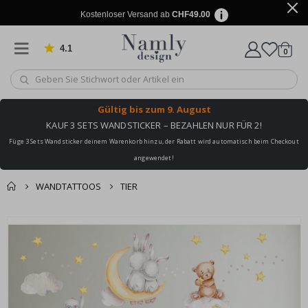
Kostenloser Versand ab
CHF49.00
4.1
Artike
von 1022 Bewertungen
0
Wagen
Gültig bis
zum 9. August
KAUF 3 SETS WANDSTICKER – BEZAHLEN NUR FÜR 2!
Füge 3 Sets Wandsticker deinem Warenkorb hinzu, der Rabatt wird automatisch beim Checkout
angewendet!
WANDTATTOOS
TIER
Zusammen gekaufte
Einkaufswagen
Zum
Produkte
Ende
Zur Kasse
der
Bildgalerie
springen