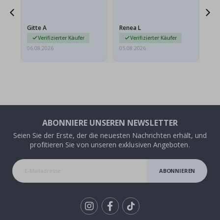
ts
meine Enkelin bestellt.
ge
Das Poster kam beim
Ra
at
Versand leicht
au
Gitte A
Renea L
Sa
beschädigt…
au
Verifizierter Käufer
Verifizierter Käufer
06.08.2026
05.08.2026
05.
ABONNIERE UNSEREN NEWSLETTER
Seien Sie der Erste, der die neuesten Nachrichten erhält, und
profitieren Sie von unseren exklusiven Angeboten.
ABONNIEREN
Tik