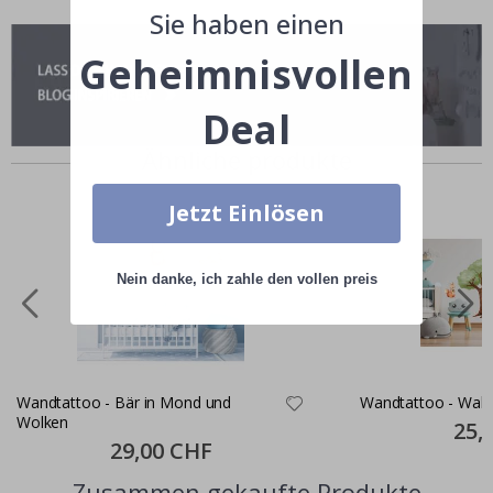
Sie haben einen
Geheimnisvollen
Deal
Ähnliche produkte
Jetzt Einlösen
Nein danke, ich zahle den vollen preis
Wandtattoo - Bär in Mond und
Wandtattoo - Wald
Wolken
Specia
25,
Price
Special
29,00 CHF
Price
Zusammen gekaufte Produkte