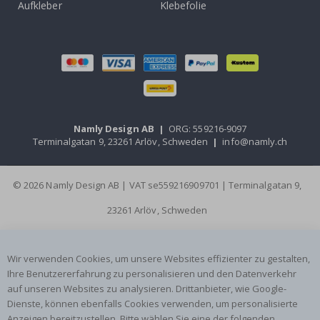
Aufkleber
Klebefolie
Namly Design AB
|
ORG: 559216-9097
Terminalgatan 9, 23261 Arlöv, Schweden
|
info@namly.ch
© 2026 Namly Design AB | VAT se559216909701 | Terminalgatan 9,
23261 Arlöv, Schweden
Wir verwenden Cookies, um unsere Websites effizienter zu gestalten,
Ihre Benutzererfahrung zu personalisieren und den Datenverkehr
auf unseren Websites zu analysieren. Drittanbieter, wie Google-
Dienste, können ebenfalls Cookies verwenden, um personalisierte
Anzeigen bereitzustellen. Bitte wählen Sie eine der folgenden