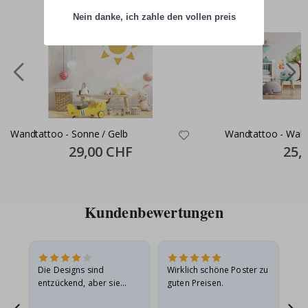
Nein danke, ich zahle den vollen preis
Wandtattoo - Sonne / Gelb
Wandtattoo - Wald
Special
29,00 CHF
Specia
25,
Price
Price
Kundenbewertungen
Die Designs sind
Wirklich schöne Poster zu
All
entzückend, aber sie
guten Preisen.
sollten flach in einem