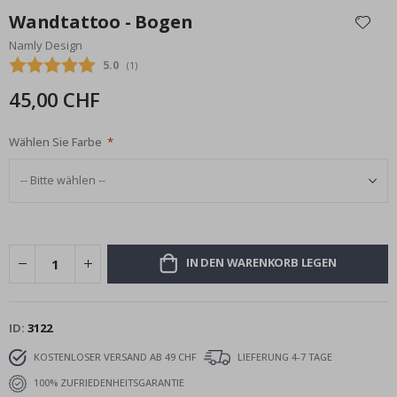
Anfang
Wandtattoo - Bogen
der
Namly Design
Bildgalerie
Durchschnittliche Bewertung:
5.0
(
abgegebene bewertungen:
1
)
springen
45,00 CHF
Wählen Sie Farbe
IN DEN WARENKORB LEGEN
ID
3122
KOSTENLOSER VERSAND AB 49 CHF
LIEFERUNG 4-7 TAGE
100% ZUFRIEDENHEITSGARANTIE