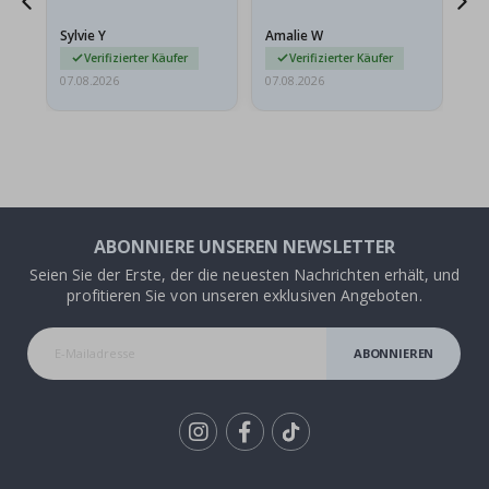
stabilen Umschlag
versendet werden. Weil
Sylvie Y
Amalie W
Ka
sie…
Verifizierter Käufer
Verifizierter Käufer
07.08.2026
07.08.2026
07.
ABONNIERE UNSEREN NEWSLETTER
Seien Sie der Erste, der die neuesten Nachrichten erhält, und
profitieren Sie von unseren exklusiven Angeboten.
ABONNIEREN
Tik
To