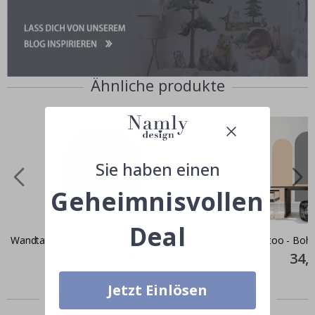
Ähnliche produkte
Sie haben einen
Geheimnisvollen
Deal
Wandtattoo - Bogen / Extra groß
Wandtattoo - Boh
Special
29,00 CHF
Specia
34,
Price
Price
Jetzt Einlösen
Zusammen gekaufte Produkte