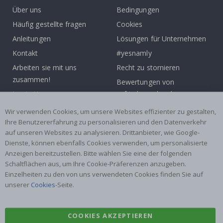
Über uns
Bedingungen
Häufig gestellte fragen
Cookies
Anleitungen
Lösungen für Unternehmen
Kontakt
#yesnamly
Arbeiten sie mit uns
Recht zu stornieren
zusammen!
Bewertungen von
Inspiration
zufriedenen kunden
Wir verwenden Cookies, um unsere Websites effizienter zu gestalten,
Beliebte Kategorien
Ihre Benutzererfahrung zu personalisieren und den Datenverkehr
auf unseren Websites zu analysieren. Drittanbieter, wie Google-
Namensaufkleber
Wandtattoos
Dienste, können ebenfalls Cookies verwenden, um personalisierte
Fliesenaufkleber
Poster
Anzeigen bereitzustellen. Bitte wählen Sie eine der folgenden
Aufkleber
Klebefolie
Schaltflächen aus, um Ihre Cookie-Präferenzen anzugeben.
Einzelheiten zu den von uns verwendeten Cookies finden Sie auf
unserer
Cookies
-Seite.
COOKIES AKZEPTIEREN