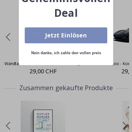
Deal
Jetzt Einlösen
Nein danke, ich zahle den vollen preis
Wandtattoo - McLAREN
Wandtatto
Special
29,00 CHF
Specia
29,
Price
Price
Zusammen gekaufte Produkte