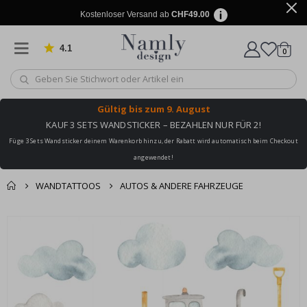
Kostenloser Versand ab
CHF49.00
4.1
Artike
von 1025 Bewertungen
0
Wagen
Gültig bis
zum 9. August
KAUF 3 SETS WANDSTICKER – BEZAHLEN NUR FÜR 2!
Füge 3 Sets Wandsticker deinem Warenkorb hinzu, der Rabatt wird automatisch beim Checkout
angewendet!
WANDTATTOOS
AUTOS & ANDERE FAHRZEUGE
Zusammen gekaufte
Einkaufswagen
Zum
Produkte
Ende
Zur Kasse
der
Bildgalerie
springen