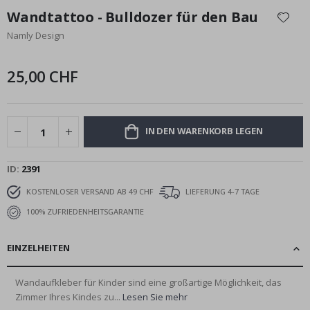
Anfang
Wandtattoo - Bulldozer für den Bau
der
Namly Design
Bildgalerie
springen
25,00 CHF
IN DEN WARENKORB LEGEN
ID
2391
KOSTENLOSER VERSAND AB 49 CHF
LIEFERUNG 4-7 TAGE
100% ZUFRIEDENHEITSGARANTIE
EINZELHEITEN
Wandaufkleber für Kinder sind eine großartige Möglichkeit, das
Zimmer Ihres Kindes zu...
Lesen Sie mehr