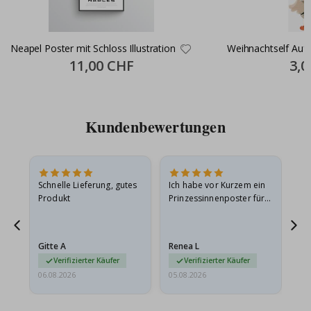
Neapel Poster mit Schloss Illustration
Weihnachtself Aufk
Special
11,00 CHF
Speci
3,0
Price
Price
Kundenbewertungen
Schnelle Lieferung, gutes
Ich habe vor Kurzem ein
Ich
Produkt
Prinzessinnenposter für
das
ts
meine Enkelin bestellt.
ge
Das Poster kam beim
Ra
at
Versand leicht
au
Gitte A
Renea L
Sa
beschädigt…
au
Verifizierter Käufer
Verifizierter Käufer
06.08.2026
05.08.2026
05.