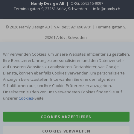
Namly Design AB
|
ORG: 559216-9097
Terminalgatan 9, 23261 Arlöv, Schweden
|
info@namly.ch
© 2026 Namly Design AB | VAT se559216909701 | Terminalgatan 9,
23261 Arlöv, Schweden
Wir verwenden Cookies, um unsere Websites effizienter zu gestalten,
Ihre Benutzererfahrung zu personalisieren und den Datenverkehr
auf unseren Websites zu analysieren. Drittanbieter, wie Google-
Dienste, können ebenfalls Cookies verwenden, um personalisierte
Anzeigen bereitzustellen. Bitte wählen Sie eine der folgenden
Schaltflächen aus, um Ihre Cookie-Präferenzen anzugeben.
Einzelheiten zu den von uns verwendeten Cookies finden Sie auf
unserer
Cookies
-Seite.
COOKIES AKZEPTIEREN
COOKIES VERWALTEN