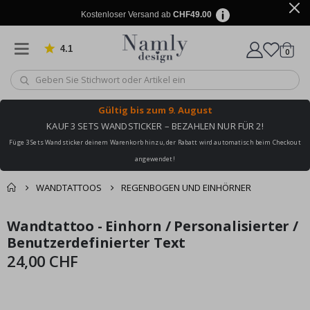
Kostenloser Versand ab
CHF49.00
4.1
Artike
von 1029 Bewertungen
0
Wagen
Gültig bis
zum 9. August
KAUF 3 SETS WANDSTICKER – BEZAHLEN NUR FÜR 2!
Füge 3 Sets Wandsticker deinem Warenkorb hinzu, der Rabatt wird automatisch beim Checkout
angewendet!
WANDTATTOOS
REGENBOGEN UND EINHÖRNER
Zusammen gekaufte
Wandtattoo - Einhorn / Personalisierter /
Einkaufswagen
Zum
Zum
Produkte
Ende
Anfang
Benutzerdefinierter Text
Zur Kasse
der
der
24,00 CHF
Bildgalerie
Bildgalerie
springen
springen