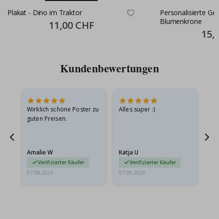
Plakat - Dino im Traktor
Personalisierte Ge
Blumenkrone
Special
11,00 CHF
Price
Specia
15,
Price
Kundenbewertungen
e
Wirklich schöne Poster zu
Alles super :)
Sc
guten Preisen.
Pr
ehr
Amalie W
Katja U
Gi
r…
Verifizierter Käufer
Verifizierter Käufer
07.08.2026
07.08.2026
06.