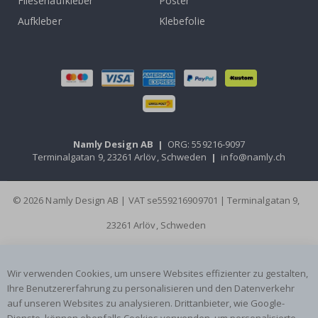
Fliesenaufkleber
Poster
Aufkleber
Klebefolie
Namly Design AB
|
ORG: 559216-9097
Terminalgatan 9, 23261 Arlöv, Schweden
|
info@namly.ch
© 2026 Namly Design AB | VAT se559216909701 | Terminalgatan 9,
23261 Arlöv, Schweden
Wir verwenden Cookies, um unsere Websites effizienter zu gestalten,
Ihre Benutzererfahrung zu personalisieren und den Datenverkehr
auf unseren Websites zu analysieren. Drittanbieter, wie Google-