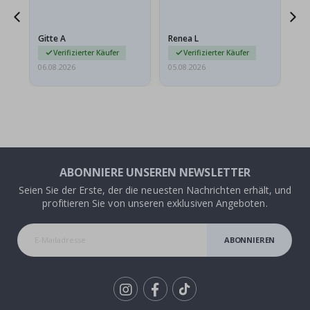
ts
meine Enkelin bestellt.
ge
Das Poster kam beim
Ra
at
Versand leicht
au
Gitte A
Renea L
Sa
beschädigt…
au
Verifizierter Käufer
Verifizierter Käufer
06.08.2026
05.08.2026
05.
ABONNIERE UNSEREN NEWSLETTER
Seien Sie der Erste, der die neuesten Nachrichten erhält, und
profitieren Sie von unseren exklusiven Angeboten.
ABONNIEREN
Tik