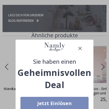
Ähnliche produkte
Sie haben einen
Geheimnisvollen
Deal
Wandtattoo - Einhorn mit Luftballons
Wandtattoo - Einh
Regenbogen und S
Special
29,00 CHF
Price
Specia
25,
Price
Jetzt Einlösen
Zusammen gekaufte Produkte