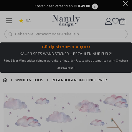
Kostenloser Versand ab
CHF49.00
4.1
Artike
von 1025 Bewertungen
0
Wagen
Gültig bis
zum 9. August
KAUF 3 SETS WANDSTICKER – BEZAHLEN NUR FÜR 2!
Füge 3 Sets Wandsticker deinem Warenkorb hinzu, der Rabatt wird automatisch beim Checkout
angewendet!
WANDTATTOOS
REGENBOGEN UND EINHÖRNER
Zusammen gekaufte
Einkaufswagen
Zum
Produkte
Ende
Zur Kasse
der
Bildgalerie
springen