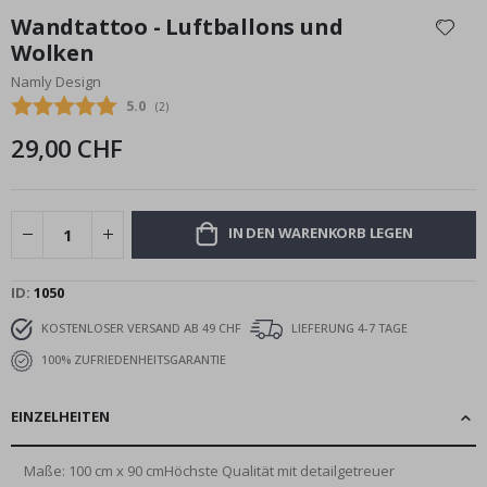
Anfang
Wandtattoo - Luftballons und
der
Wolken
Bildgalerie
Namly Design
springen
Durchschnittliche Bewertung:
5.0
(
abgegebene bewertungen:
2
)
29,00 CHF
IN DEN WARENKORB LEGEN
ID
1050
KOSTENLOSER VERSAND AB 49 CHF
LIEFERUNG 4-7 TAGE
100% ZUFRIEDENHEITSGARANTIE
EINZELHEITEN
Maße: 100 cm x 90 cmHöchste Qualität mit detailgetreuer