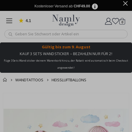
Kostenloser Versand ab
CHF49.00
4.1
Artike
von 1029 Bewertungen
0
Wagen
Gültig bis
zum 9. August
KAUF 3 SETS WANDSTICKER – BEZAHLEN NUR FÜR 2!
Füge 3 Sets Wandsticker deinem Warenkorb hinzu, der Rabatt wird automatisch beim Checkout
angewendet!
WANDTATTOOS
HEISSLUFTBALLONS
Zusammen gekaufte
Einkaufswagen
Zum
Produkte
Ende
Zur Kasse
der
Bildgalerie
springen