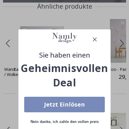
Ähnliche produkte
Sie haben einen
Geheimnisvollen
Wandtattoo - Flugzeuge / Luftballons
Wandtattoo - Paste
/ Wolken
Specia
29,
Deal
Price
Special
35,00 CHF
Price
Zusammen gekaufte Produkte
Jetzt Einlösen
Nein danke, ich zahle den vollen preis