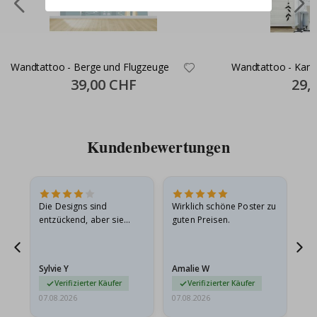
Wandtattoo - Berge und Flugzeuge
Wandtattoo - Kani
Special
39,00 CHF
Specia
29,
Price
Price
Kundenbewertungen
Die Designs sind
Wirklich schöne Poster zu
All
entzückend, aber sie
guten Preisen.
sollten flach in einem
stabilen Umschlag
versendet werden. Weil
Sylvie Y
Amalie W
Ka
sie…
Verifizierter Käufer
Verifizierter Käufer
07.08.2026
07.08.2026
07.