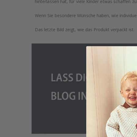
hinterlassen hat, für viele Kinder etwas schaffen zu
Wenn Sie besondere Wünsche haben, wie individuell
Das letzte Bild zeigt, wie das Produkt verpackt ist.