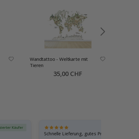
Wandtattoo - Weltkarte mit
Wandtatt
Tieren
Special
35,00 CHF
Price
izierter Käufer
Verif
Schnelle Lieferung, gutes Produkt