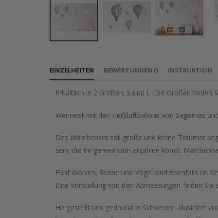
Zum
Anfang
EINZELHEITEN
BEWERTUNGEN
(
)
INSTRUKTION
der
Bildgalerie
Erhältlich in 2 Größen: S und L. Die Größen finden Si
springen
Wer reist mit den Heißluftballons von Sagornas un
Das Märchenset soll große und kleine Träumer bege
sein, die ihr gemeinsam erzählen könnt. Märchenh
Fünf Wolken, Sonne und Vögel sind ebenfalls im Set
Eine Vorstellung von den Abmessungen finden Sie a
Hergestellt und gedruckt in Schweden. Illustriert 