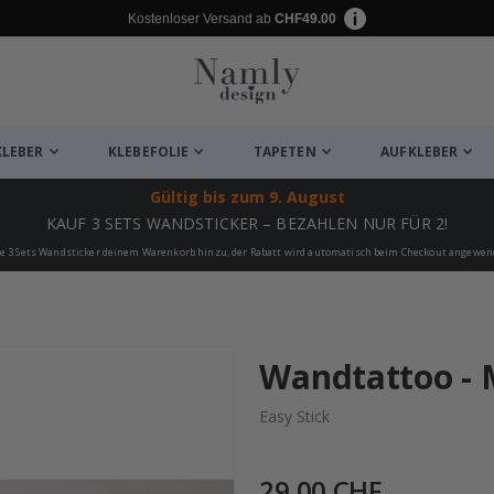
Kostenloser Versand ab
CHF49.00
KLEBER
KLEBEFOLIE
TAPETEN
AUFKLEBER
Gültig bis
zum 9. August
KAUF 3 SETS WANDSTICKER – BEZAHLEN NUR FÜR 2!
e 3 Sets Wandsticker deinem Warenkorb hinzu, der Rabatt wird automatisch beim Checkout angewen
ukte
Wandtattoo - 
Easy Stick
29,00 CHF