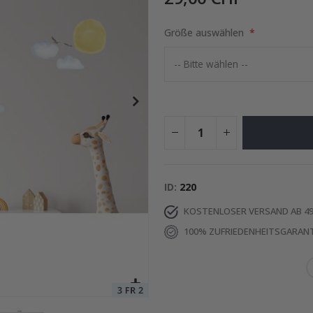
Größe auswählen
ruck - Wo alles begann
Special
15,00 €
Price
ID
220
KOSTENLOSER VERSAND AB 49
100% ZUFRIEDENHEITSGARANT