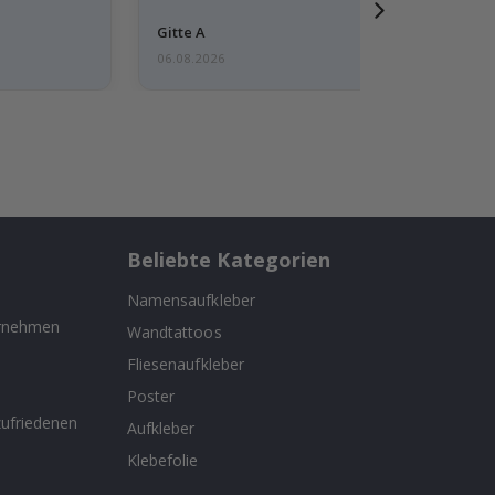
Gitte A
06.08.2026
Beliebte Kategorien
Namensaufkleber
ernehmen
Wandtattoos
Fliesenaufkleber
n
Poster
ufriedenen
Aufkleber
Klebefolie