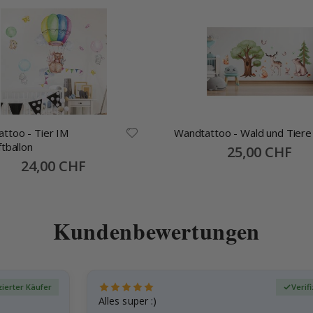
o - Tier IM
Wandtattoo - Wald und Tiere
ftballon
Special
25,00 CHF
Price
Special
24,00 CHF
Price
Kundenbewertungen
zierter Käufer
Verif
Alles super :)