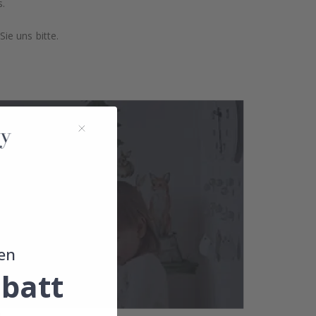
s.
ie uns bitte.
en
batt