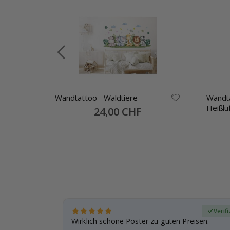
Wandtattoo - Waldtiere
Wandtatto
llage
Heißlu
Special
24,00 CHF
Price
zierter Käufer
Verifi
eschenke
Wirklich schöne Poster zu guten Preisen.