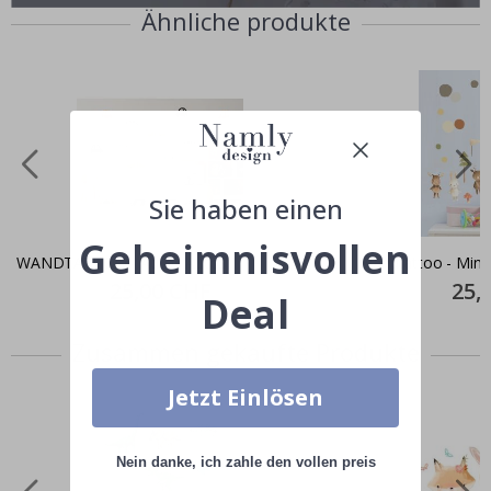
Ähnliche produkte
Sie haben einen
Geheimnisvollen
WANDTATTOO - Autos Autos!
Wandtattoo - Mini 
Special
25,00 CHF
Specia
25,
Deal
Price
Price
Zusammen gekaufte Produkte
Jetzt Einlösen
Nein danke, ich zahle den vollen preis