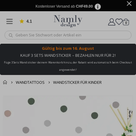
Kostenloser Versand ab
CHF49.00
4.1
Artike
von 1042 Bewertungen
0
Wagen
Gültig bis
zum 16. August
KAUF 3 SETS WANDSTICKER – BEZAHLEN NUR FÜR 2!
Füge 3 Sets Wandsticker deinem Warenkorb hinzu, der Rabatt wird automatisch beim Checkout
angewendet!
WANDTATTOOS
WANDSTICKER FÜR KINDER
Zusammen gekaufte
Einkaufswagen
Zum
Produkte
Ende
Zur Kasse
der
Bildgalerie
springen