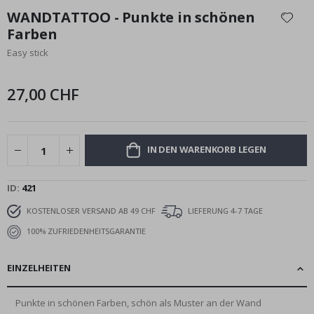
Anfang
WANDTATTOO - Punkte in schönen
der
Farben
Bildgalerie
Easy stick
springen
27,00 CHF
IN DEN WARENKORB LEGEN
ID
421
KOSTENLOSER VERSAND AB 49 CHF
LIEFERUNG 4-7 TAGE
100% ZUFRIEDENHEITSGARANTIE
EINZELHEITEN
Punkte in schönen Farben, schön als Muster an der Wand