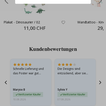
Plakat - Dinosaurier / 02
Wandtattoo - Kinde
Special
11,00 CHF
Specia
29,
Price
Price
Kundenbewertungen
Schnelle Lieferung und
Die Designs sind
Wi
 Die
das Poster war gut
entzückend, aber sie
gu
 in
verpackt, vielen Dank.
sollten flach in einem
t
stabilen Umschlag
versendet werden. Weil
Maryse B
Sylvie Y
Am
sie…
Verifizierter Käufer
Verifizierter Käufer
10.08.2026
07.08.2026
07.