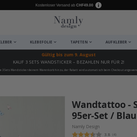
Kostenloser Versand ab
CHF49.00
KLEBER
KLEBEFOLIE
TAPETEN
AUFKLEBER
Gültig bis
zum 9. August
KAUF 3 SETS WANDSTICKER – BEZAHLEN NUR FÜR 2!
e 3 Sets Wandsticker deinem Warenkorb hinzu, der Rabatt wird automatisch beim Checkout angewen
ukte
Wandtattoo - S
95er-Set / Blau
Namly Design
Durchschnittli
3.8
(
abgegebene be
4
)