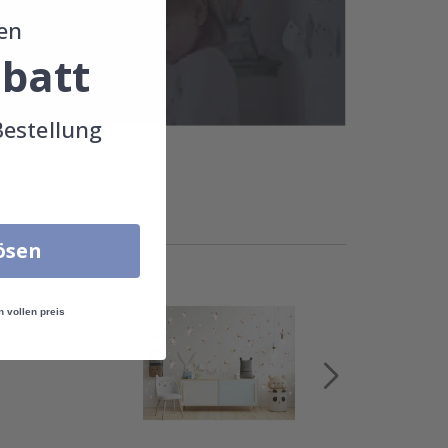
en
batt
Bestellung
!
lösen
n vollen preis