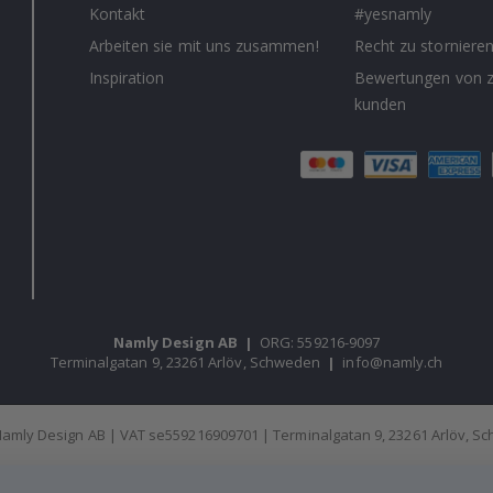
Kontakt
#yesnamly
Arbeiten sie mit uns zusammen!
Recht zu storniere
Inspiration
Bewertungen von z
kunden
Namly Design AB
|
ORG: 559216-9097
Terminalgatan 9, 23261 Arlöv, Schweden
|
info@namly.ch
amly Design AB | VAT se559216909701 | Terminalgatan 9, 23261 Arlöv, 