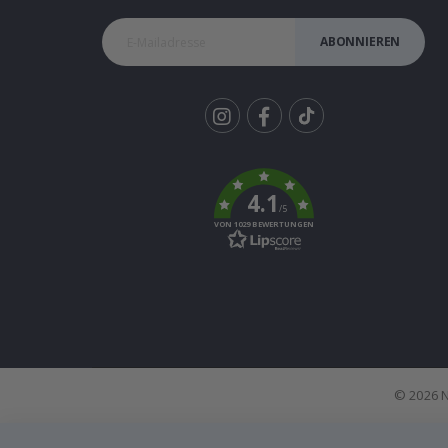
ABONNIEREN
Tik
To
k
4.1
/5
VON 1029 BEWERTUNGEN
© 2026 N