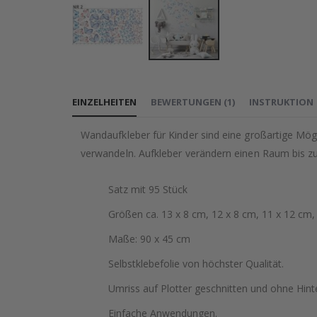
Zum
Anfang
EINZELHEITEN
BEWERTUNGEN
(
1
)
INSTRUKTION
der
Bildgalerie
Wandaufkleber für Kinder sind eine großartige Mög
springen
verwandeln. Aufkleber verändern einen Raum bis zu
Satz mit 95 Stück
Größen ca. 13 x 8 cm, 12 x 8 cm, 11 x 12 cm, 
Maße: 90 x 45 cm
Selbstklebefolie von höchster Qualität.
Umriss auf Plotter geschnitten und ohne Hint
Einfache Anwendungen.