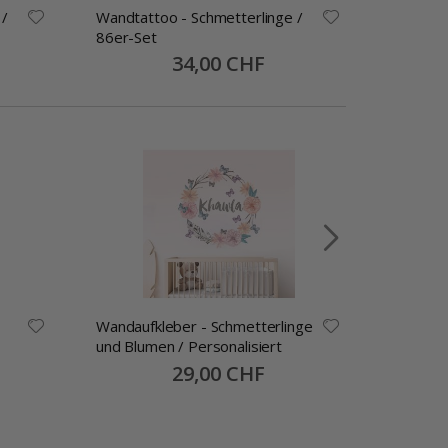
 /
Wandtattoo - Schmetterlinge /
Wandtat
86er-Set
20er-Se
Special
34,00 CHF
Price
Wandaufkleber - Schmetterlinge
Wandtat
und Blumen / Personalisiert
Sterne
Special
29,00 CHF
Price