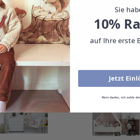
Sie hab
10% Ra
auf Ihre erste 
Echte Inspiration von unseren glücklichen Kunden
Teile dein Bild mit #namly_design
Ähnliche produkte
Jetzt Ein
Nein danke, ich zahle de