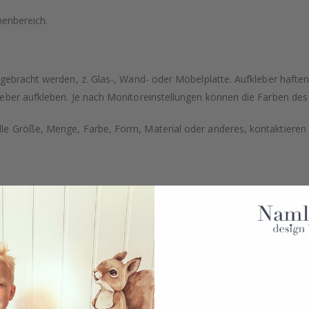
nenbereich.
ngebracht werden, z. Glas-, Wand- oder Möbelplatte. Aufkleber hafte
eber aufkleben. Je nach Monitoreinstellungen können die Farben des
e Größe, Menge, Farbe, Form, Material oder anderes, kontaktieren S