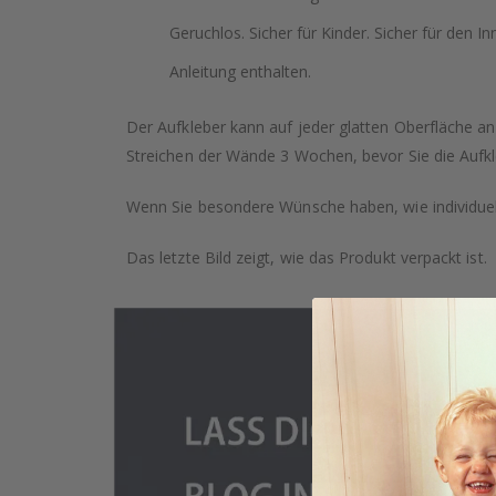
Geruchlos. Sicher für Kinder. Sicher für den In
Anleitung enthalten.
Der Aufkleber kann auf jeder glatten Oberfläche a
Streichen der Wände 3 Wochen, bevor Sie die Aufkl
Wenn Sie besondere Wünsche haben, wie individuell
Das letzte Bild zeigt, wie das Produkt verpackt ist.