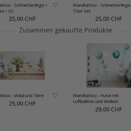
ttoo - Schmetterlinge /
Wandtattoo - Schmetterlinge
et / 02
72er-Set
Special
25,00 CHF
Special
25,00 CHF
Price
Price
Zusammen gekaufte Produkte
ttoo - Wald und Tiere
Wandtattoo - Hase mit
Luftballons und Wolken
Special
25,00 CHF
Price
Special
29,00 CHF
Price