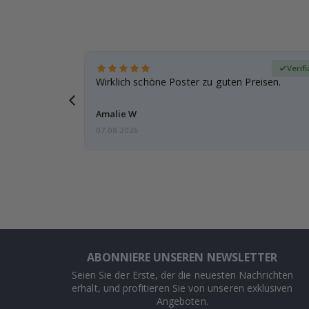
zierter Käufer
Verifi
eschenke
Wirklich schöne Poster zu guten Preisen.
g, ich bin
Amalie W
07.08.2026
ABONNIERE UNSEREN NEWSLETTER
Seien Sie der Erste, der die neuesten Nachrichten
erhält, und profitieren Sie von unseren exklusiven
Angeboten.