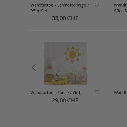
e und
Wandtattoo - Schmetterlinge /
Wandta
95er-Set
95er-S
Special
33,00 CHF
Price
Wandtattoo - Sonne / Gelb
Wandta
llage
Special
29,00 CHF
Price