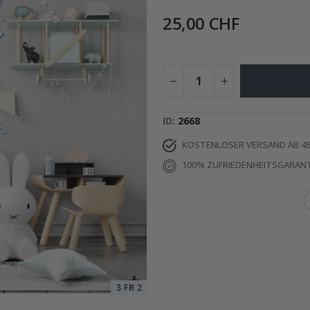
25,00 CHF
ruck - Wo alles begann
Special
15,00 €
Price
ID
2668
KOSTENLOSER VERSAND AB 49
100% ZUFRIEDENHEITSGARANT