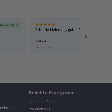
izierter Käufer
Verif
Schnelle Lieferung, gutes Produkt
Gitte A
06.08.2026
Beliebte Kategorien
Namensaufkleber
ernehmen
Wandtattoos