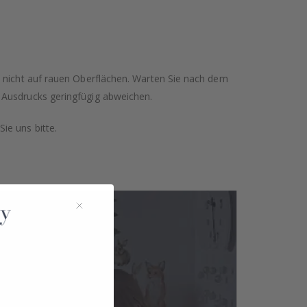
n nicht auf rauen Oberflächen. Warten Sie nach dem
 Ausdrucks geringfügig abweichen.
ie uns bitte.