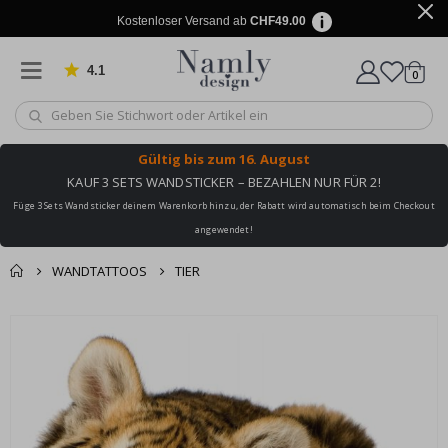
Kostenloser Versand ab
CHF49.00
4.1
Artike
von 1034 Bewertungen
0
Wagen
Gültig bis
zum 16. August
KAUF 3 SETS WANDSTICKER – BEZAHLEN NUR FÜR 2!
Füge 3 Sets Wandsticker deinem Warenkorb hinzu, der Rabatt wird automatisch beim Checkout
angewendet!
WANDTATTOOS
TIER
Zusammen gekaufte
Einkaufswagen
Zum
Produkte
Ende
Zur Kasse
der
Bildgalerie
springen