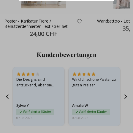
Poster - Karikatur Tiere /
Wandtattoo - Lotu
Benutzerdefinierter Text / 3er-Set
Specia
35,
Price
Special
24,00 CHF
Price
Kundenbewertungen
Die Designs sind
Wirklich schöne Poster zu
All
entzückend, aber sie
guten Preisen.
sollten flach in einem
stabilen Umschlag
versendet werden. Weil
Sylvie Y
Amalie W
Ka
sie…
Verifizierter Käufer
Verifizierter Käufer
07.08.2026
07.08.2026
07.