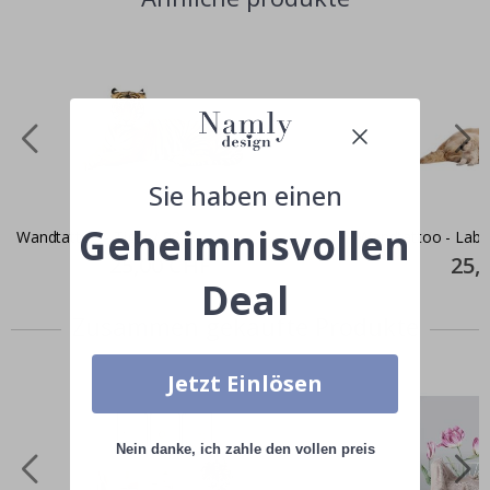
Sie haben einen
Geheimnisvollen
Wandtattoo - Tiger / 02
Wandtattoo - Labr
Special
25,00 CHF
Specia
25,
Price
Price
Deal
Zusammen gekaufte Produkte
Jetzt Einlösen
Nein danke, ich zahle den vollen preis