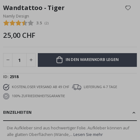
Anfang
Wandtattoo - Tiger
der
Namly Design
Bildgalerie
Durchschnittliche Bewertung:
3.5
(
abgegebene bewertungen:
2
)
springen
25,00 CHF
IN DEN WARENKORB LEGEN
ID
2518
KOSTENLOSER VERSAND AB 49 CHF
LIEFERUNG 4-7 TAGE
100% ZUFRIEDENHEITSGARANTIE
EINZELHEITEN
Die Aufkleber sind aus hochwertiger Folie. Aufkleber können auf
alle glatten Oberflächen (Wände,...
Lesen Sie mehr