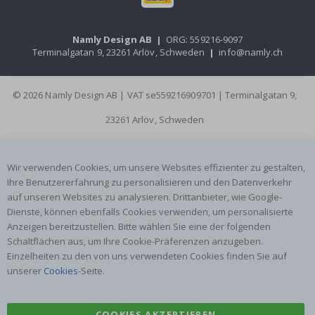
Namly Design AB
|
ORG: 559216-9097
Terminalgatan 9, 23261 Arlöv, Schweden
|
info@namly.ch
© 2026 Namly Design AB | VAT se559216909701 | Terminalgatan 9,
23261 Arlöv, Schweden
Wir verwenden Cookies, um unsere Websites effizienter zu gestalten,
Ihre Benutzererfahrung zu personalisieren und den Datenverkehr
auf unseren Websites zu analysieren. Drittanbieter, wie Google-
Dienste, können ebenfalls Cookies verwenden, um personalisierte
Anzeigen bereitzustellen. Bitte wählen Sie eine der folgenden
Schaltflächen aus, um Ihre Cookie-Präferenzen anzugeben.
Einzelheiten zu den von uns verwendeten Cookies finden Sie auf
unserer
Cookies
-Seite.
COOKIES AKZEPTIEREN