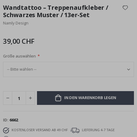
Anfang
Wandtattoo – Treppenaufkleber /
der
Schwarzes Muster / 13er-Set
Bildgalerie
Namly Design
springen
39,00 CHF
Größe auswählen
IN DEN WARENKORB LEGEN
ID
6662
KOSTENLOSER VERSAND AB 49 CHF
LIEFERUNG 4-7 TAGE