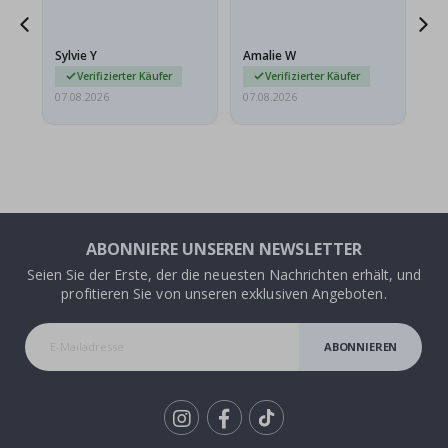
sollten flach in einem
stabilen Umschlag
versendet werden. Weil
Sylvie Y
Amalie W
Ka
sie…
Verifizierter Käufer
Verifizierter Käufer
07.08.2026
07.08.2026
07.
ABONNIERE UNSEREN NEWSLETTER
Seien Sie der Erste, der die neuesten Nachrichten erhält, und
profitieren Sie von unseren exklusiven Angeboten.
ABONNIEREN
Tik