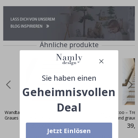
Ähnliche produkte
Sie haben einen
Geheimnisvollen
Deal
Wandtattoo -Treppenaufkleber /
Wandtattoo – Trep
Graues Muster / 13er-Set
Weißes und graues
Special
39,00 CHF
Specia
39,
Price
Price
Jetzt Einlösen
Zusammen gekaufte Produkte