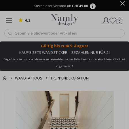
Kostenloser Versand ab
CHF49.00
4.1
Artike
von 1030 Bewertungen
0
Wagen
Gültig bis
zum 9. August
KAUF 3 SETS WANDSTICKER – BEZAHLEN NUR FÜR 2!
Füge 3 Sets Wandsticker deinem Warenkorb hinzu, der Rabatt wird automatisch beim Checkout
angewendet!
WANDTATTOOS
TREPPENDEKORATION
Zusammen gekaufte
Einkaufswagen
Zum
Produkte
Ende
Zur Kasse
der
Bildgalerie
springen