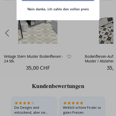
Nein danke, ich zahle den vollen preis
Vintage Stern Muster Bodenfliesen -
Bodenfliesen-Aufkl
24 Stk.
Muster / Abziehen 
Stk
Special
35,00 CHF
Specia
35,
Price
Price
Kundenbewertungen
Die Designs sind
Wirklich schöne Poster zu
All
entzückend, aber sie
guten Preisen.