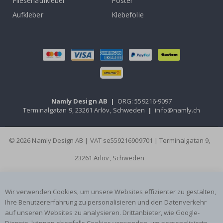
Fliesenaufkleber
Poster
Aufkleber
Klebefolie
Namly Design AB
|
ORG: 559216-9097
Terminalgatan 9, 23261 Arlöv, Schweden
|
info@namly.ch
© 2026 Namly Design AB | VAT se559216909701 | Terminalgatan 9,
23261 Arlöv, Schweden
Wir verwenden Cookies, um unsere Websites effizienter zu gestalten,
Ihre Benutzererfahrung zu personalisieren und den Datenverkehr
auf unseren Websites zu analysieren. Drittanbieter, wie Google-