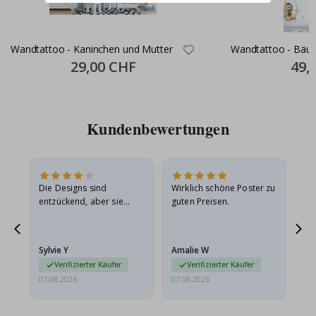
Wandtattoo - Kaninchen und Mutter
Wandtattoo - Bäu
Special
29,00 CHF
Specia
49,
Price
Price
Kundenbewertungen
Die Designs sind
Wirklich schöne Poster zu
All
entzückend, aber sie
guten Preisen.
sollten flach in einem
stabilen Umschlag
versendet werden. Weil
Sylvie Y
Amalie W
Ka
sie…
Verifizierter Käufer
Verifizierter Käufer
07.08.2026
07.08.2026
07.