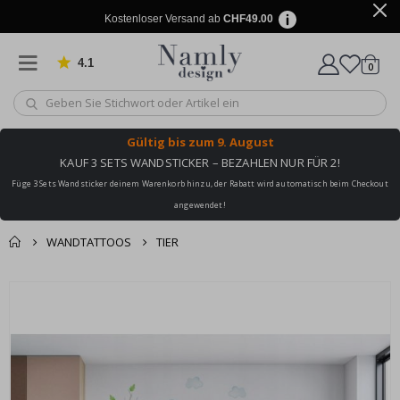
Kostenloser Versand ab
CHF49.00
4.1
Artike
von 1029 Bewertungen
0
Wagen
Gültig bis
zum 9. August
KAUF 3 SETS WANDSTICKER – BEZAHLEN NUR FÜR 2!
Füge 3 Sets Wandsticker deinem Warenkorb hinzu, der Rabatt wird automatisch beim Checkout
angewendet!
WANDTATTOOS
TIER
Zusammen gekaufte
Einkaufswagen
Zum
Produkte
Ende
Zur Kasse
der
Bildgalerie
springen