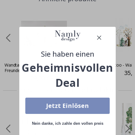
Sie haben einen
Geheimnisvollen
Wandtattoo - Waldbär und seine
Wandtattoo - Wal
Freunde
Specia
35,
Price
Special
29,00 CHF
Deal
Price
Zusammen gekaufte Produkte
Jetzt Einlösen
Nein danke, ich zahle den vollen preis