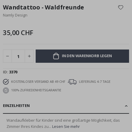
Anfang
Wandtattoo - Waldfreunde
der
Namly Design
Bildgalerie
springen
35,00 CHF
IN DEN WARENKORB LEGEN
ID
3370
KOSTENLOSER VERSAND AB 49 CHF
LIEFERUNG 4-7 TAGE
100% ZUFRIEDENHEITSGARANTIE
EINZELHEITEN
Wandaufkleber für Kinder sind eine großartige Möglichkeit, das
Zimmer Ihres Kindes zu...
Lesen Sie mehr