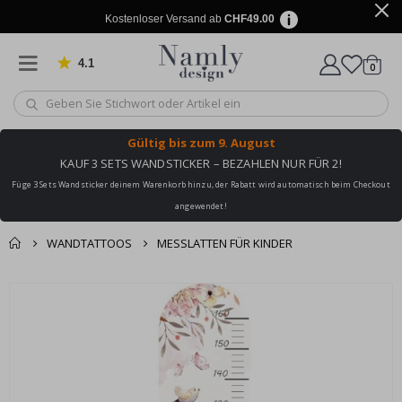
Kostenloser Versand ab
CHF49.00
4.1
Artike
von 1029 Bewertungen
0
Wagen
Gültig bis
zum 9. August
KAUF 3 SETS WANDSTICKER – BEZAHLEN NUR FÜR 2!
Füge 3 Sets Wandsticker deinem Warenkorb hinzu, der Rabatt wird automatisch beim Checkout
angewendet!
WANDTATTOOS
MESSLATTEN FÜR KINDER
Zusammen gekaufte
Einkaufswagen
Zum
Produkte
Ende
Zur Kasse
der
Bildgalerie
springen