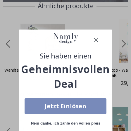
Ähnliche produkte
Sie haben einen
Geheimnisvollen
Wandtattoo - Waldtiere / Höhenmaß
Wandtattoo - Wald
Höhenmaß
Special
29,00 CHF
Deal
Price
Specia
29,
Price
Zusammen gekaufte Produkte
Jetzt Einlösen
Nein danke, ich zahle den vollen preis