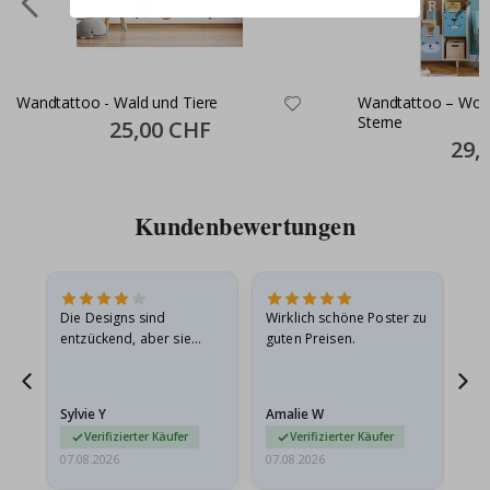
Wandtattoo - Wald und Tiere
Wandtattoo – Wol
Sterne
Special
25,00 CHF
Price
Specia
29,
Price
Kundenbewertungen
Die Designs sind
Wirklich schöne Poster zu
All
entzückend, aber sie
guten Preisen.
sollten flach in einem
stabilen Umschlag
versendet werden. Weil
Sylvie Y
Amalie W
Ka
sie…
Verifizierter Käufer
Verifizierter Käufer
07.08.2026
07.08.2026
07.