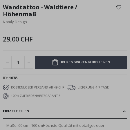
Anfang
Wandtattoo - Waldtiere /
der
Höhenmaß
Bildgalerie
Namly Design
springen
29,00 CHF
IN DEN WARENKORB LEGEN
ID
1038
KOSTENLOSER VERSAND AB 49 CHF
LIEFERUNG 4-7 TAGE
100% ZUFRIEDENHEITSGARANTIE
EINZELHEITEN
Maße: 60 cm - 160 cmHöchste Qualität mit detailgetreuer