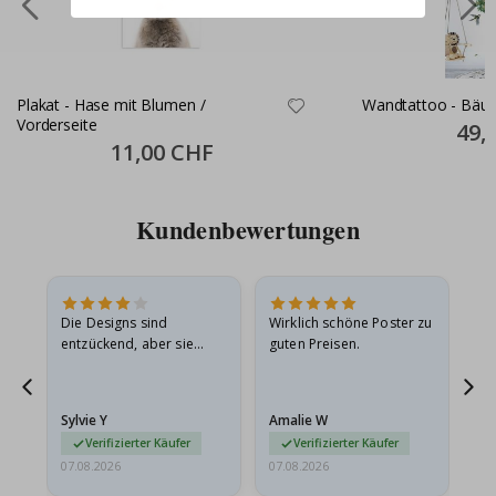
Plakat - Hase mit Blumen /
Wandtattoo - Bäu
Vorderseite
Specia
49,
Price
Special
11,00 CHF
Price
Kundenbewertungen
Die Designs sind
Wirklich schöne Poster zu
All
entzückend, aber sie
guten Preisen.
sollten flach in einem
stabilen Umschlag
versendet werden. Weil
Sylvie Y
Amalie W
Ka
sie…
Verifizierter Käufer
Verifizierter Käufer
07.08.2026
07.08.2026
07.