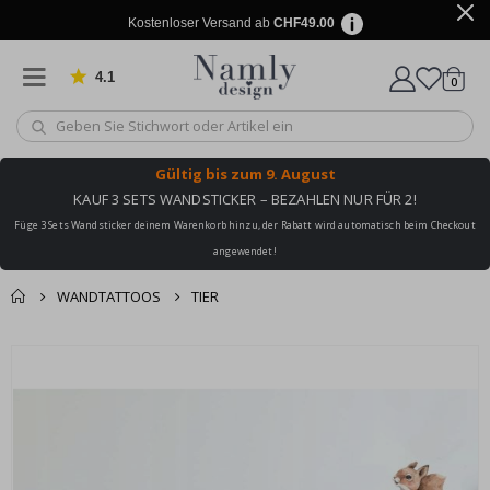
Kostenloser Versand ab
CHF49.00
4.1
Artike
von 1030 Bewertungen
0
Wagen
Gültig bis
zum 9. August
KAUF 3 SETS WANDSTICKER – BEZAHLEN NUR FÜR 2!
Füge 3 Sets Wandsticker deinem Warenkorb hinzu, der Rabatt wird automatisch beim Checkout
angewendet!
WANDTATTOOS
TIER
Zusammen gekaufte
Einkaufswagen
Zum
Produkte
Ende
Zur Kasse
der
Bildgalerie
springen