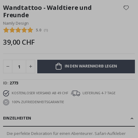
Anfang
Wandtattoo - Waldtiere und
der
Freunde
Bildgalerie
Namly Design
springen
Durchschnittliche Bewertung:
5.0
(
abgegebene bewertungen:
1
)
39,00 CHF
IN DEN WARENKORB LEGEN
ID
2773
KOSTENLOSER VERSAND AB 49 CHF
LIEFERUNG 4-7 TAGE
100% ZUFRIEDENHEITSGARANTIE
EINZELHEITEN
Die perfekte Dekoration für einen Abenteurer. Safari-Aufkleber