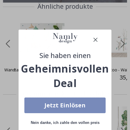
Ähnliche produkte
Sie haben einen
Geheimnisvollen
Wandtattoo - Waldtiere Nr.3
Wandtattoo - Wald
Special
49,00 CHF
Specia
35,
Deal
Price
Price
Zusammen gekaufte Produkte
Jetzt Einlösen
Nein danke, ich zahle den vollen preis