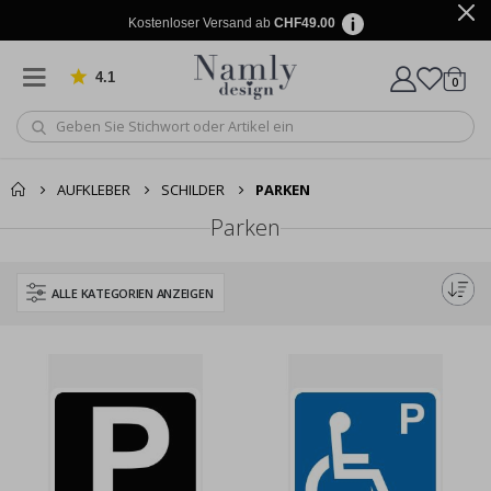
Kostenloser Versand ab
CHF49.00
4.1
Artike
von 1032 Bewertungen
0
Wagen
AUFKLEBER
SCHILDER
PARKEN
Parken
ALLE KATEGORIEN ANZEIGEN