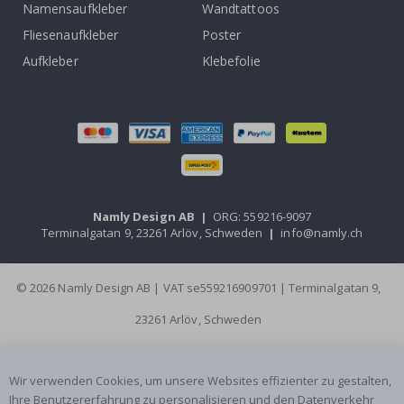
Namensaufkleber
Wandtattoos
Fliesenaufkleber
Poster
Aufkleber
Klebefolie
Namly Design AB
|
ORG: 559216-9097
Terminalgatan 9, 23261 Arlöv, Schweden
|
info@namly.ch
© 2026 Namly Design AB | VAT se559216909701 | Terminalgatan 9,
23261 Arlöv, Schweden
Wir verwenden Cookies, um unsere Websites effizienter zu gestalten,
Ihre Benutzererfahrung zu personalisieren und den Datenverkehr