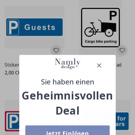
Sticker - Gästeparkplatz
Sticker - Lastenfahrrad
Parkplatz
2,00 CHF
2,00 CHF
Sie haben einen
Geheimnisvollen
Deal
Jetzt Einlösen