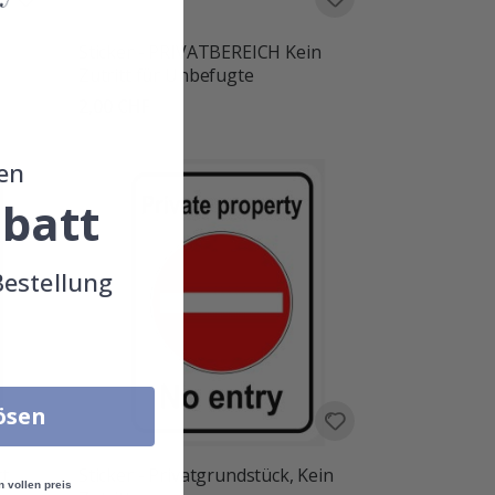
Sticker - PRIVATBEREICH Kein
Zutritt für Unbefugte
2,00 CHF
en
batt
Bestellung
lösen
tt
Sticker - Privatgrundstück, Kein
n vollen preis