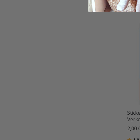
Zutri
2,00 
Stick
Verk
2,00 
Bewer
4.0