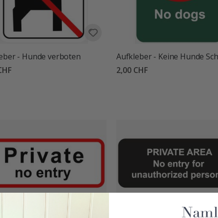
eber - Hunde verboten
Aufkleber - Keine Hunde Sch
CHF
2,00 CHF