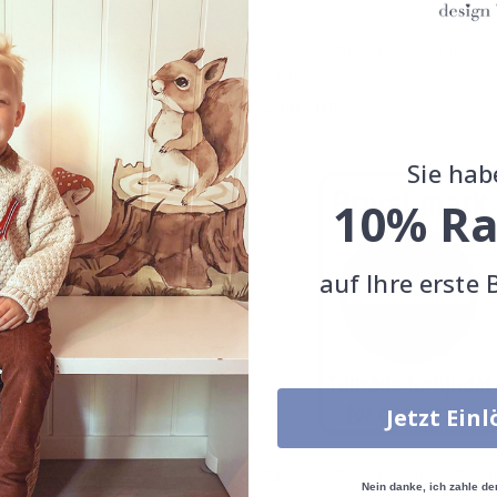
r - Privat kein Zutritt
Sticker - Privatbereich Kein
Zutritt
CHF
2,00 CHF
tung:
von 5 Sternen
Sie hab
10% Ra
auf Ihre erste 
Jetzt Ein
er - Privatgelände Kein
Sticker - Privatgelände Zutri
Nein danke, ich zahle de