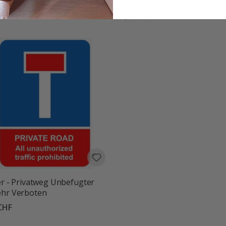
tt für Unbefugte
verboten
CHF
2,00 CHF
er - Privatweg Unbefugter
ehr Verboten
CHF
tung:
von 5 Sternen