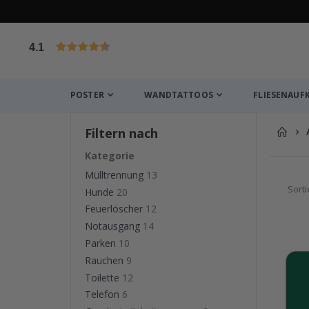
4.1
von 1029 Bewertungen
POSTER
WANDTATTOOS
FLIESENAUF
Filtern nach
Kategorie
Mülltrennung
13
Sort
Hunde
20
Feuerlöscher
12
Notausgang
14
Parken
10
Rauchen
9
Toilette
12
Telefon
6