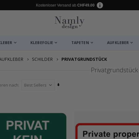
Kostenloser Versand ab
CHF49.00
KLEBER
KLEBEFOLIE
TAPETEN
AUFKLEBER
AUFKLEBER
SCHILDER
PRIVATGRUNDSTÜCK
Privatgrundstück
Aufsteigend
ieren nach
sortieren