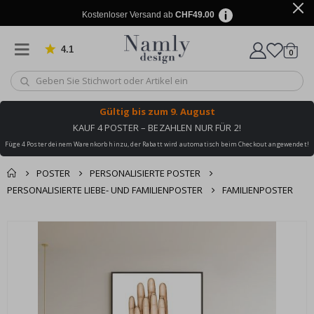
Kostenloser Versand ab
CHF49.00
4.1
Artike
von 1025 Bewertungen
0
Wagen
Gültig bis
zum 9. August
KAUF 4 POSTER – BEZAHLEN NUR FÜR 2!
Füge 4 Poster deinem Warenkorb hinzu, der Rabatt wird automatisch beim Checkout angewendet!
POSTER
PERSONALISIERTE POSTER
PERSONALISIERTE LIEBE- UND FAMILIENPOSTER
FAMILIENPOSTER
Zusammen gekaufte
Einkaufswagen
Zum
Produkte
Ende
Zur Kasse
der
Bildgalerie
springen