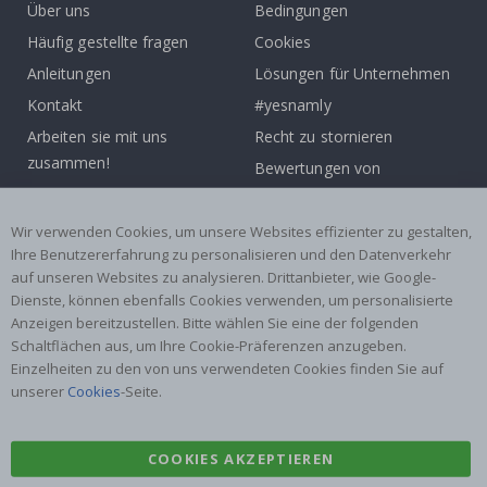
Über uns
Bedingungen
Häufig gestellte fragen
Cookies
Anleitungen
Lösungen für Unternehmen
Kontakt
#yesnamly
Arbeiten sie mit uns
Recht zu stornieren
zusammen!
Bewertungen von
Inspiration
zufriedenen kunden
Wir verwenden Cookies, um unsere Websites effizienter zu gestalten,
Beliebte Kategorien
Ihre Benutzererfahrung zu personalisieren und den Datenverkehr
auf unseren Websites zu analysieren. Drittanbieter, wie Google-
Namensaufkleber
Wandtattoos
Dienste, können ebenfalls Cookies verwenden, um personalisierte
Fliesenaufkleber
Poster
Anzeigen bereitzustellen. Bitte wählen Sie eine der folgenden
Schaltflächen aus, um Ihre Cookie-Präferenzen anzugeben.
Aufkleber
Klebefolie
Einzelheiten zu den von uns verwendeten Cookies finden Sie auf
unserer
Cookies
-Seite.
COOKIES AKZEPTIEREN