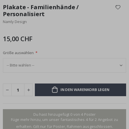
Anfang
Plakate - Familienhände /
der
Personalisiert
Bildgalerie
Namly Design
springen
15,00 CHF
Größe auswählen
IN DEN WARENKORB LEGEN
Du hast hinzugefügt 0 von 4 Poster
Füge mehr hinzu, um unser fantastisches 4 für 2 Angebot zu
erhalten. Gilt nur für Poster, Rahmen ausgeschlossen.