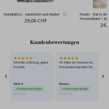
Wandtattoo - Kaninchen und Mutter
Poster - Bär in de
Personalisiert / 3er
Special
29,00 CHF
Price
Specia
24,
Price
Kundenbewertungen
Schnelle Lieferung, gutes
Ich habe vor Kurzem ein
Ich
Produkt
Prinzessinnenposter für
das
ts
meine Enkelin bestellt.
ge
Das Poster kam beim
Ra
at
Versand leicht
au
Gitte A
Renea L
Sa
beschädigt…
au
Verifizierter Käufer
Verifizierter Käufer
06.08.2026
05.08.2026
05.