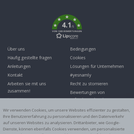
To
k
4.1
/5
VON 1025 BEWERTUNGEN
Über uns
Bedingungen
Häufig gestellte fragen
Cookies
Anleitungen
Lösungen für Unternehmen
Kontakt
#yesnamly
Arbeiten sie mit uns
Recht zu stornieren
zusammen!
Bewertungen von
Inspiration
zufriedenen kunden
Wir verwenden Cookies, um unsere Websites effizienter zu gestalten,
Beliebte Kategorien
Ihre Benutzererfahrung zu personalisieren und den Datenverkehr
auf unseren Websites zu analysieren. Drittanbieter, wie Google-
Namensaufkleber
Wandtattoos
Dienste, können ebenfalls Cookies verwenden, um personalisierte
Fliesenaufkleber
Poster