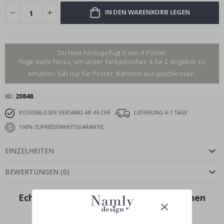
IN DEN WARENKORB LEGEN
Du hast hinzugefügt 0 von 4 Poster
Füge mehr hinzu, um unser fantastisches 4 für 2 Angebot zu
erhalten. Gilt nur für Poster, Rahmen ausgeschlossen.
ID
20848
KOSTENLOSER VERSAND AB 49 CHF
LIEFERUNG 4-7 TAGE
100% ZUFRIEDENHEITSGARANTIE
EINZELHEITEN
BEWERTUNGEN
(
0
)
Echte Inspiration von unseren glücklichen
Kunden!