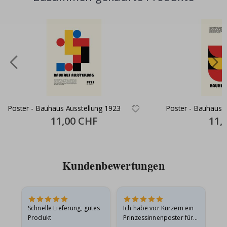
Poster - Bauhaus Ausstellung 1923
Poster - Bauhaus 
Special
11,00 CHF
Specia
11,
Price
Price
Kundenbewertungen
Schnelle Lieferung, gutes
Ich habe vor Kurzem ein
Ich
Produkt
Prinzessinnenposter für
das