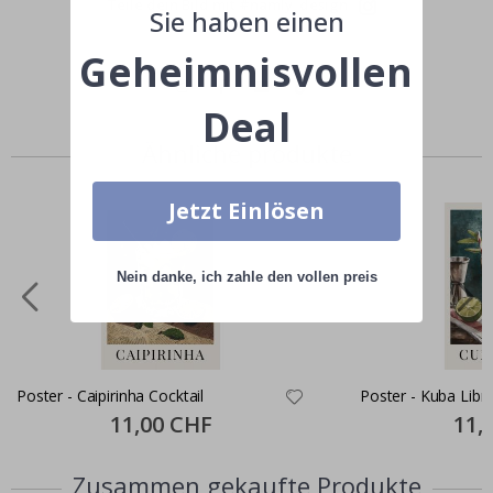
Teile dein Bild mit #namly_design
Sie haben einen
Geheimnisvollen
Deal
Ähnliche produkte
Jetzt Einlösen
Nein danke, ich zahle den vollen preis
Poster - Caipirinha Cocktail
Poster - Kuba Libre
Special
11,00 CHF
Specia
11,
Price
Price
Zusammen gekaufte Produkte