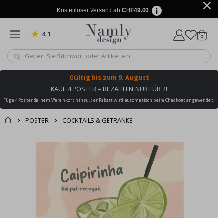
Kostenloser Versand ab
CHF49.00
4.1
Artike
von 1025 Bewertungen
0
Wagen
Gültig bis
zum 9. August
KAUF 4 POSTER – BEZAHLEN NUR FÜR 2!
Füge 4 Poster deinem Warenkorb hinzu, der Rabatt wird automatisch beim Checkout angewendet!
POSTER
COCKTAILS & GETRÄNKE
Zusammen gekaufte
Einkaufswagen
Zum
Produkte
Ende
Zur Kasse
der
Bildgalerie
springen