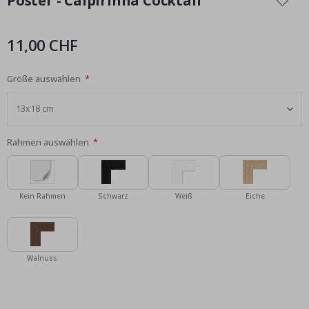
Poster - Caipirinha Cocktail
der
Bildgalerie
springen
11,00 CHF
Größe auswählen
Rahmen auswählen
Kein Rahmen
Schwarz
Weiß
Eiche
Walnuss