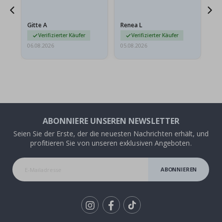
ts
meine Enkelin bestellt.
ge
Das Poster kam beim
Ra
at
Versand leicht
au
Gitte A
Renea L
Sa
beschädigt…
au
Verifizierter Käufer
Verifizierter Käufer
06.08.2026
05.08.2026
05.
ABONNIERE UNSEREN NEWSLETTER
Seien Sie der Erste, der die neuesten Nachrichten erhält, und
profitieren Sie von unseren exklusiven Angeboten.
ABONNIEREN
Tik