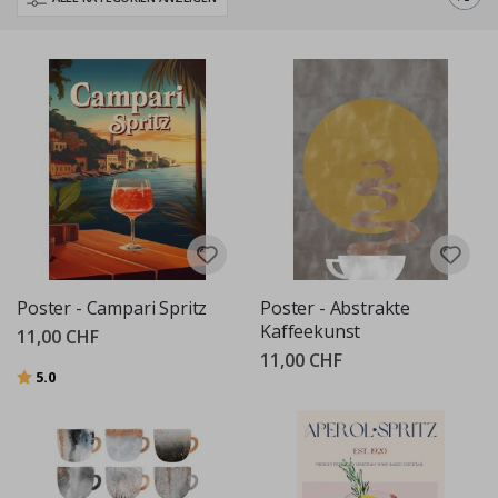
haben etwas für jeden. Genießen Sie die perfekte Mischung aus
Geschmack und Qualität mit unserer Premium-Auswahl.
Poster - Campari Spritz
Poster - Abstrakte
Kaffeekunst
11,00 CHF
11,00 CHF
Bewertung:
von 5 Sternen
5.0