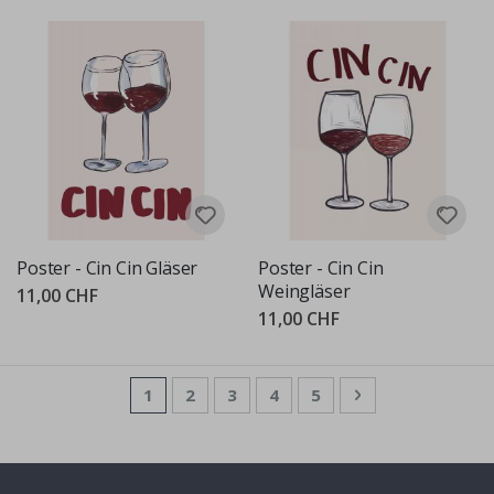
Poster - Cin Cin Gläser
Poster - Cin Cin
Weingläser
11,00 CHF
11,00 CHF
Seite
Sie lesen gerade die Seite
Seite
Seite
Seite
Seite
Seite
Weiter
1
2
3
4
5