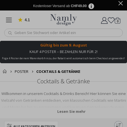
Kostenloser Versand ab
CHF49.00
4.1
Artike
von 1032 Bewertungen
0
Wagen
Gültig bis
zum 9. August
KAUF 4 POSTER – BEZAHLEN NUR FÜR 2!
Füge 4 Poster deinem Warenkorb hinzu, der Rabatt wird automatisch beim Checkout angewendet!
POSTER
COCKTAILS & GETRÄNKE
Cocktails & Getränke
Willkommen in unserem Cocktails & Drinks Bereich! Hier können Sie eine
Vielzahl von Getränken entdecken, von klassischen Cocktails wie Martini
und Mojito bis hin zu einzigartigen und kreativen Getränkemischungen.
Lesen Sie mehr
Ob Sie auf der Suche nach einem erfrischenden alkoholfreien Getränk
sind oder ein Cocktailrezept benötigen, um Ihre Party aufzuwerten, wir
ALLE KATEGORIEN ANZEIGEN