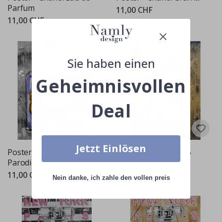
Parfum
11,00 CHF
11,00 CHF
Sie haben einen
Geheimnisvollen
Deal
Jetzt Einlösen
Poster - Chanel No. 5
Poster - Chanel No.5
Parodie
Kunst
11,00 CHF
11,00 CHF
Nein danke, ich zahle den vollen preis