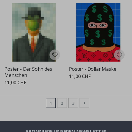
Poster - Der Sohn des
Poster - Dollar Maske
Menschen
11,00 CHF
11,00 CHF
Seite
Sie lesen gerade die Seite
Seite
Seite
Seite
Weiter
1
2
3
ABONNIERE UNSEREN NEWSLETTER