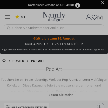
Kostenloser Versand ab
CHF49.00
4.1
Artike
von 1034 Bewertungen
0
Wagen
Gültig bis
zum 16. August
KAUF 4 POSTER – BEZAHLEN NUR FÜR 2!
Füge 4 Poster deinem Warenkorb hinzu, der Rabatt wird automatisch beim Checkout angewendet!
POSTER
POP ART
Pop Art
Tauchen Sie ein in die lebendige Welt der Pop Art mit unserer vielfältigen
Kollektion. Diese Kategorie feiert die mutigen, farbenfrohen und
grafischen Stile der modernen Kunst und lässt sich von der
Lesen Sie mehr
zeitgenössischen Kultur und ikonischen Figuren inspirieren. Von Warhol-
inspirierten Drucken bis hin zu Lichtenstein-esken Postern bietet unsere
ALLE KATEGORIEN ANZEIGEN