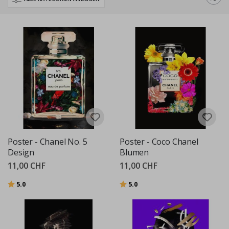
Auswahl an Pop-Art-Stücken einen einzigartigen und kreativen Touch für
jede Umgebung. Erkunden Sie jetzt und verwandeln Sie Ihren Raum mit
der auffälligen Ästhetik der Pop Art.
Poster - Chanel No. 5
Poster - Coco Chanel
Design
Blumen
11,00 CHF
11,00 CHF
Bewertung:
von 5 Sternen
Bewertung:
von 5 Sternen
5.0
5.0