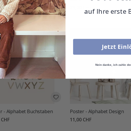
0 CHF
29,00 CHF
auf Ihre erste 
tung:
von 5 Sternen
Jetzt Ein
Nein danke, ich zahle de
r - Alphabet Buchstaben
Poster - Alphabet Design
0 CHF
11,00 CHF
tung:
von 5 Sternen