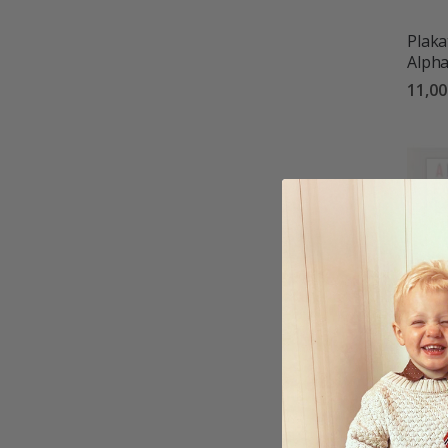
Plaka
Alph
11,0
Plaka
Tiere