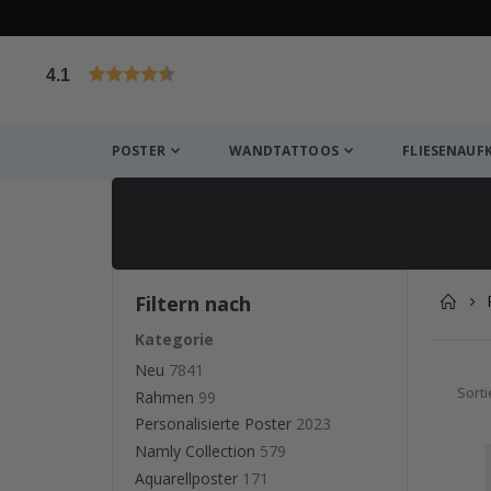
4.1
von 1021 Bewertungen
POSTER
WANDTATTOOS
FLIESENAUF
Filtern nach
Kategorie
Neu
7841
Sort
Rahmen
99
Personalisierte Poster
2023
Namly Collection
579
Aquarellposter
171