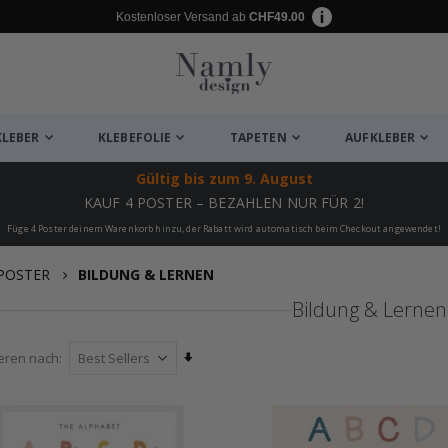
Kostenloser Versand ab
CHF49.00
KLEBER
KLEBEFOLIE
TAPETEN
AUFKLEBER
Gültig bis
zum 9. August
KAUF 4 POSTER – BEZAHLEN NUR FÜR 2!
Füge 4 Poster deinem Warenkorb hinzu, der Rabatt wird automatisch beim Checkout angewendet!
POSTER
BILDUNG & LERNEN
Bildung & Lernen
Aufsteigend
ieren nach
sortieren