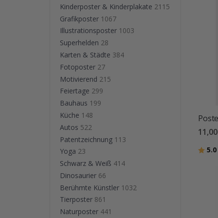
Kinderposter & Kinderplakate
2115
Grafikposter
1067
Illustrationsposter
1003
Superhelden
28
Karten & Städte
384
Fotoposter
27
Motivierend
215
Feiertage
299
Bauhaus
199
Küche
148
Poste
Autos
522
11,0
Patentzeichnung
113
Bewer
5.0
Yoga
23
Schwarz & Weiß
414
Dinosaurier
66
Berühmte Künstler
1032
Tierposter
861
Naturposter
441