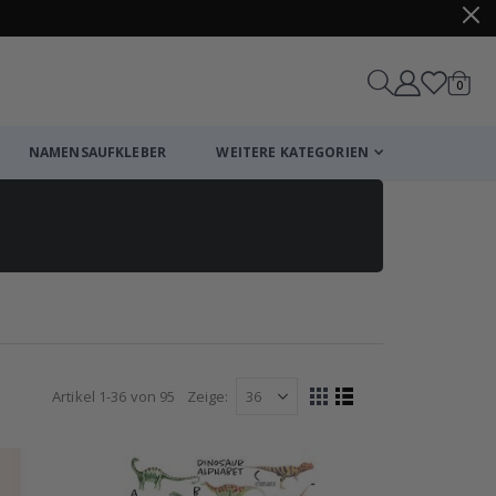
Artike
0
Wagen
NAMENSAUFKLEBER
WEITERE KATEGORIEN
Artikel
1
-
36
von
95
Zeige
Anzeigen
Liste
Liste
als