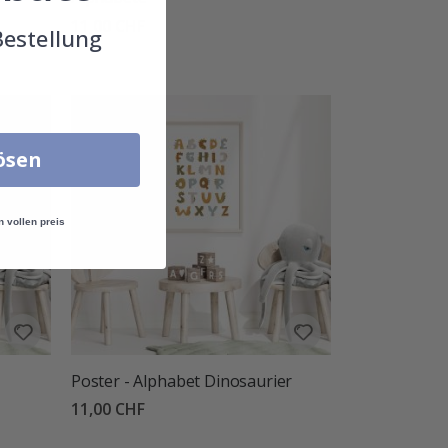
11,00 CHF
Bestellung
lösen
n vollen preis
Poster - Alphabet Dinosaurier
11,00 CHF