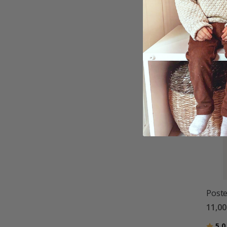
25,0
Bewer
5.0
Poste
11,0
Bewer
5.0