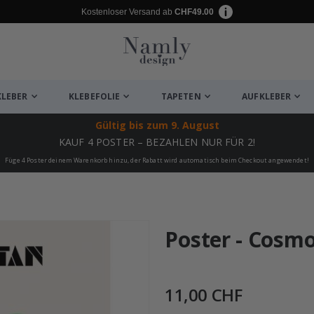
Kostenloser Versand ab
CHF49.00
KLEBER
KLEBEFOLIE
TAPETEN
AUFKLEBER
Gültig bis
zum 9. August
KAUF 4 POSTER – BEZAHLEN NUR FÜR 2!
Füge 4 Poster deinem Warenkorb hinzu, der Rabatt wird automatisch beim Checkout angewendet!
ukte
Poster - Cosmo
11,00 CHF