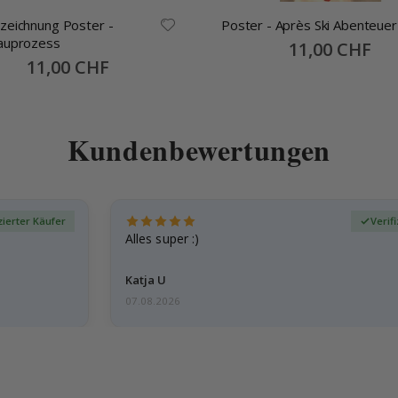
zeichnung Poster -
Poster - Après Ski Abenteuer
auprozess
Special
11,00 CHF
Price
Special
11,00 CHF
Price
Kundenbewertungen
zierter Käufer
Verif
Alles super :)
Katja U
07.08.2026