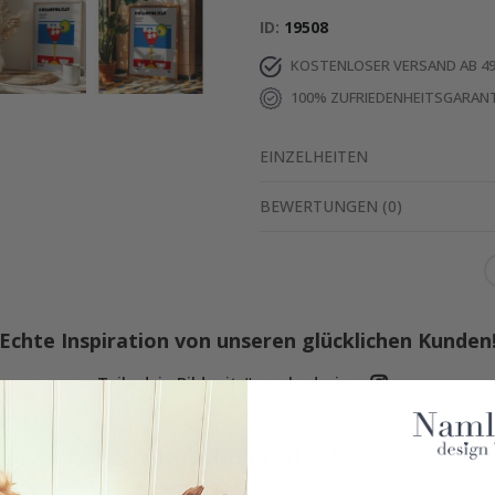
ID
19508
KOSTENLOSER VERSAND AB 49
100% ZUFRIEDENHEITSGARANT
EINZELHEITEN
BEWERTUNGEN
(
0
)
Echte Inspiration von unseren glücklichen Kunden
Teile dein Bild mit #namly_design
Ähnliche produkte