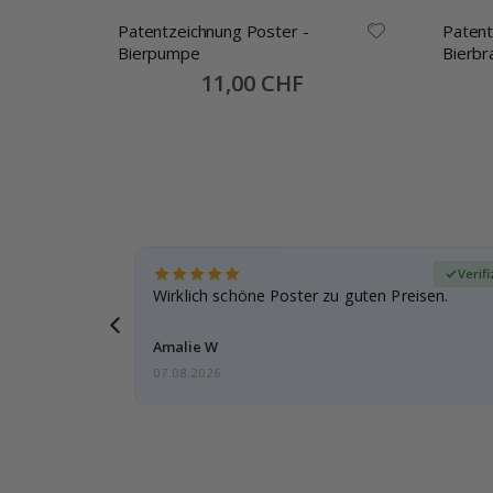
Patentzeichnung Poster -
Patent
e /
Bierpumpe
Bierbr
Special
11,00 CHF
Price
zierter Käufer
Verifi
eschenke
Wirklich schöne Poster zu guten Preisen.
g, ich bin
Amalie W
07.08.2026