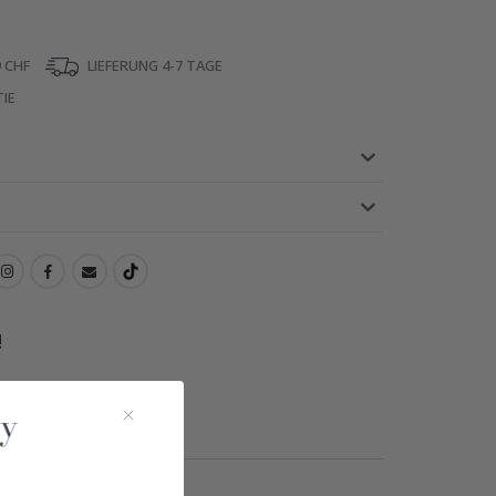
 CHF
LIEFERUNG 4-7 TAGE
IE
!