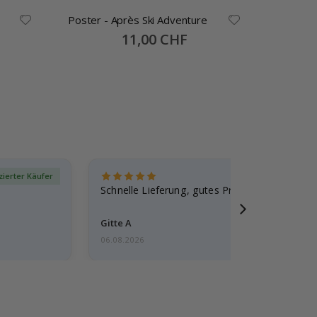
Poster - Après Ski Adventure
Personal
Schwarz
Special
11,00 CHF
Price
izierter Käufer
Verif
Schnelle Lieferung, gutes Produkt
Gitte A
06.08.2026