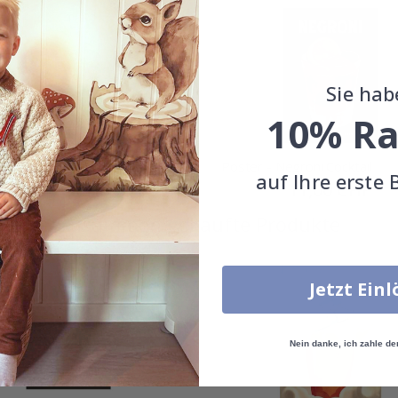
Sie hab
10% Ra
 - Cosmopolitan Cocktail
Poster - Negroni Cocktail
auf Ihre erste 
Special
11,00 CHF
Special
11,00 CHF
Price
Price
Zusammen gekaufte Produkte
Jetzt Ein
Nein danke, ich zahle de