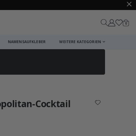
Artike
0
Wagen
NAMENSAUFKLEBER
WEITERE KATEGORIEN
Einkaufswagen
Zur Kasse
politan-Cocktail