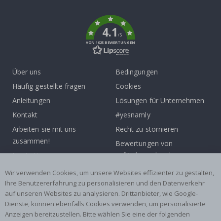
k
4.1
/5
VON 1025 BEWERTUNGEN
Über uns
Bedingungen
Häufig gestellte fragen
Cookies
Anleitungen
Lösungen für Unternehmen
Kontakt
#yesnamly
Arbeiten sie mit uns
Recht zu stornieren
zusammen!
Bewertungen von
Inspiration
zufriedenen kunden
Wir verwenden Cookies, um unsere Websites effizienter zu gestalten,
Beliebte Kategorien
Ihre Benutzererfahrung zu personalisieren und den Datenverkehr
auf unseren Websites zu analysieren. Drittanbieter, wie Google-
Namensaufkleber
Wandtattoos
Dienste, können ebenfalls Cookies verwenden, um personalisierte
Fliesenaufkleber
Poster
Anzeigen bereitzustellen. Bitte wählen Sie eine der folgenden