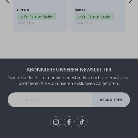
Das Poster kam beim
Ra
at
Versand leicht
au
Gitte A
Renea L
Sa
beschädigt…
au
Verifizierter Käufer
Verifizierter Käufer
06.08.2026
05.08.2026
05.
ABONNIERE UNSEREN NEWSLETTER
Seien Sie der Erste, der die neuesten Nachrichten erhält, und
profitieren Sie von unseren exklusiven Angeboten.
ABONNIEREN
Tik
To