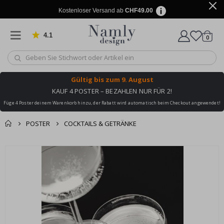
Kostenloser Versand ab
CHF49.00
4.1
Artike
von 1025 Bewertungen
0
Wagen
Gültig bis
zum 9. August
KAUF 4 POSTER – BEZAHLEN NUR FÜR 2!
Füge 4 Poster deinem Warenkorb hinzu, der Rabatt wird automatisch beim Checkout angewendet!
POSTER
COCKTAILS & GETRÄNKE
Zusammen gekaufte
Einkaufswagen
Zum
Produkte
Ende
Zur Kasse
der
Bildgalerie
springen