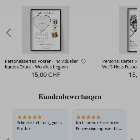
Personalisiertes Poster - Individueller
Personalisiertes P
Karten-Druck - Wo alles begann
Weiß-Herz-Fotocol
Special
15,00 CHF
Specia
15,
Price
Price
Kundenbewertungen
Schnelle Lieferung, gutes
Ich habe vor Kurzem ein
Ich
Produkt
Prinzessinnenposter für
das
ts
meine Enkelin bestellt.
ge