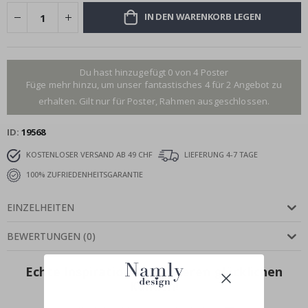
IN DEN WARENKORB LEGEN
Du hast hinzugefügt 0 von 4 Poster
Füge mehr hinzu, um unser fantastisches 4 für 2 Angebot zu
erhalten. Gilt nur für Poster, Rahmen ausgeschlossen.
ID
19568
KOSTENLOSER VERSAND AB 49 CHF
LIEFERUNG 4-7 TAGE
100% ZUFRIEDENHEITSGARANTIE
EINZELHEITEN
BEWERTUNGEN
(
0
)
Echte Inspiration von unseren glücklichen
Kunden!