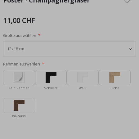
Poster - Champagnergläser
der
Bildgalerie
springen
11,00 CHF
Größe auswählen
Rahmen auswählen
Kein Rahmen
Schwarz
Weiß
Eiche
Walnuss