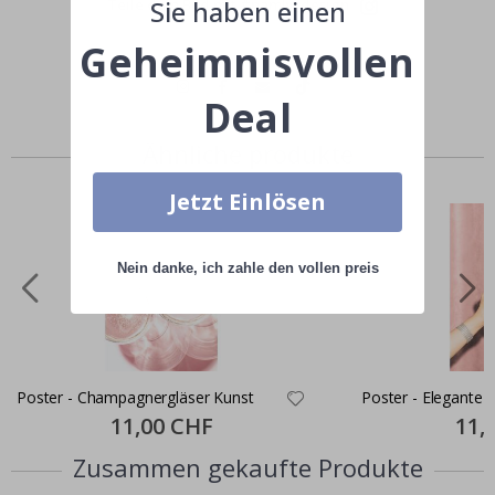
Sie haben einen
Teile dein Bild mit #namly_design
Geheimnisvollen
Deal
Ähnliche produkte
Jetzt Einlösen
Nein danke, ich zahle den vollen preis
Poster - Champagnergläser Kunst
Poster - Elegante
Special
11,00 CHF
Specia
11,
Price
Price
Zusammen gekaufte Produkte