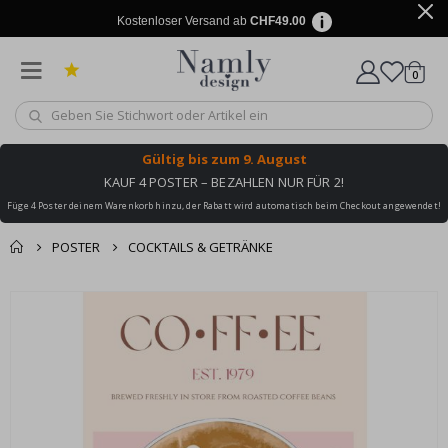
Kostenloser Versand ab
CHF49.00
Artike
0
Wagen
Gültig bis
zum 9. August
KAUF 4 POSTER – BEZAHLEN NUR FÜR 2!
Füge 4 Poster deinem Warenkorb hinzu, der Rabatt wird automatisch beim Checkout angewendet!
POSTER
COCKTAILS & GETRÄNKE
Zusammen gekaufte
Einkaufswagen
Zum
Produkte
Ende
Zur Kasse
der
Bildgalerie
springen