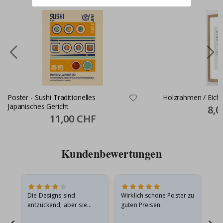
Poster - Sushi Traditionelles
Holzrahmen / Eich
Japanisches Gericht
Speci
8,0
Price
Special
11,00 CHF
Price
Kundenbewertungen
Die Designs sind
Wirklich schöne Poster zu
All
entzückend, aber sie
guten Preisen.
sollten flach in einem