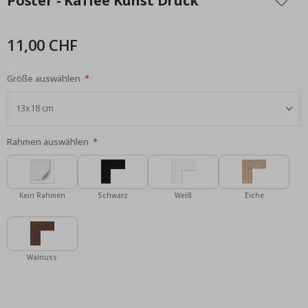
Poster - Kaffee Kunst Druck
der
Bildgalerie
springen
11,00 CHF
Größe auswählen
Rahmen auswählen
Kein Rahmen
Schwarz
Weiß
Eiche
Walnuss