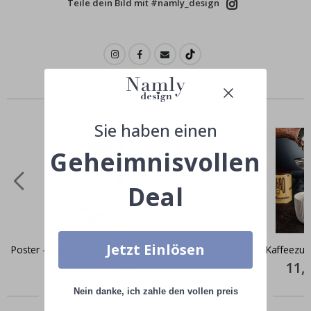
Teile dein Bild mit #namly_design
Ähnliche produkte
Sie haben einen
Geheimnisvollen
Deal
Jetzt Einlösen
Poster - Kaffee Kunst
Poster - Kaffeezub
Special
11,00 CHF
Specia
11,
Price
Price
Zusammen gekaufte Produkte
Nein danke, ich zahle den vollen preis