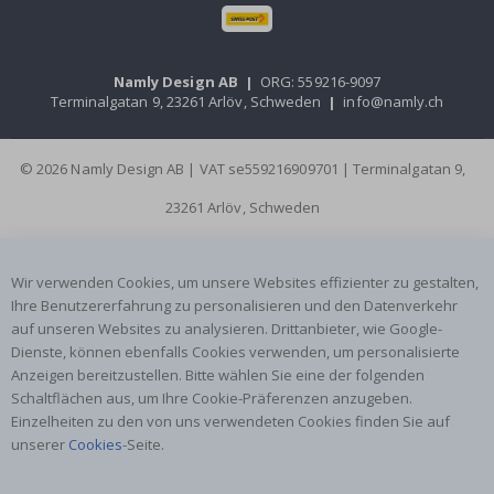
Namly Design AB
|
ORG: 559216-9097
Terminalgatan 9, 23261 Arlöv, Schweden
|
info@namly.ch
© 2026 Namly Design AB | VAT se559216909701 | Terminalgatan 9,
23261 Arlöv, Schweden
Wir verwenden Cookies, um unsere Websites effizienter zu gestalten,
Ihre Benutzererfahrung zu personalisieren und den Datenverkehr
auf unseren Websites zu analysieren. Drittanbieter, wie Google-
Dienste, können ebenfalls Cookies verwenden, um personalisierte
Anzeigen bereitzustellen. Bitte wählen Sie eine der folgenden
Schaltflächen aus, um Ihre Cookie-Präferenzen anzugeben.
Einzelheiten zu den von uns verwendeten Cookies finden Sie auf
unserer
Cookies
-Seite.