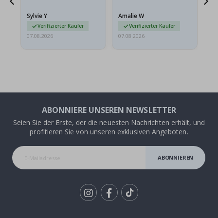
stabilen Umschlag
versendet werden. Weil
Sylvie Y
Amalie W
Ka
sie…
Verifizierter Käufer
Verifizierter Käufer
07.08.2026
07.08.2026
07.
ABONNIERE UNSEREN NEWSLETTER
Seien Sie der Erste, der die neuesten Nachrichten erhält, und
profitieren Sie von unseren exklusiven Angeboten.
ABONNIEREN
Tik
To