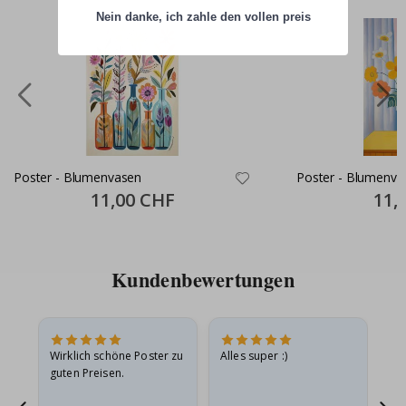
Nein danke, ich zahle den vollen preis
Poster - Blumenvasen
Poster - Blumenva
Special
11,00 CHF
Specia
11,
Price
Price
Kundenbewertungen
e
Wirklich schöne Poster zu
Alles super :)
Sc
guten Preisen.
Pr
ehr