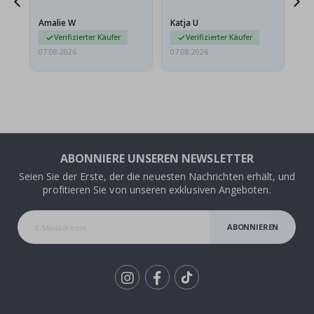
Amalie W
Katja U
Gi
r…
Verifizierter Käufer
Verifizierter Käufer
07.08.2026
07.08.2026
06.
ABONNIERE UNSEREN NEWSLETTER
Seien Sie der Erste, der die neuesten Nachrichten erhält, und
profitieren Sie von unseren exklusiven Angeboten.
ABONNIEREN
Tik
To