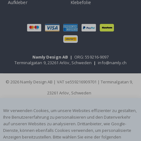
Aufkleber
Klebefolie
Namly Design AB
|
ORG: 559216-9097
Terminalgatan 9, 23261 Arlöv, Schweden
|
info@namly.ch
© 2026 Namly Design AB | VAT se559216909701 | Terminalgatan 9,
23261 Arlöv, Schweden
Wir verwenden Cookies, um unsere Websites effizienter zu gestalten,
Ihre Benutzererfahrung zu personalisieren und den Datenverkehr
auf unseren Websites zu analysieren. Drittanbieter, wie Google-
Dienste, können ebenfalls Cookies verwenden, um personalisierte
Anzeigen bereitzustellen. Bitte wählen Sie eine der folgenden