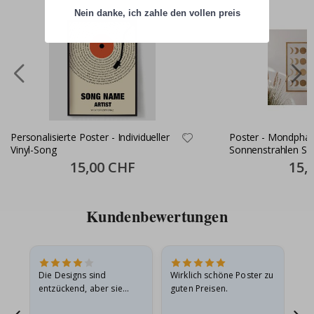
Nein danke, ich zahle den vollen preis
Personalisierte Poster - Individueller
Poster - Mondpha
Vinyl-Song
Sonnenstrahlen Set
Special
15,00 CHF
Specia
15,
Price
Price
Kundenbewertungen
Die Designs sind
Wirklich schöne Poster zu
All
entzückend, aber sie
guten Preisen.
sollten flach in einem