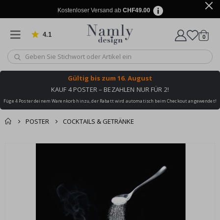
Kostenloser Versand ab
CHF49.00
4.1
Artike
von 1034 Bewertungen
0
Wagen
Gültig bis
zum 16. August
KAUF 4 POSTER – BEZAHLEN NUR FÜR 2!
Füge 4 Poster deinem Warenkorb hinzu, der Rabatt wird automatisch beim Checkout angewendet!
POSTER
COCKTAILS & GETRÄNKE
Zusammen gekaufte
Einkaufswagen
Zum
Produkte
Ende
Zur Kasse
der
Bildgalerie
springen