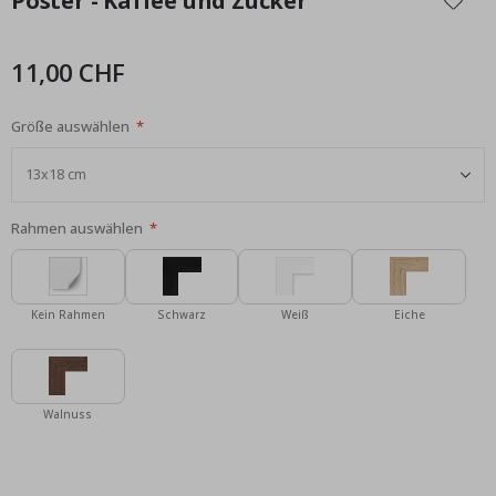
Poster - Kaffee und Zucker
der
Bildgalerie
springen
11,00 CHF
Größe auswählen
Rahmen auswählen
Kein Rahmen
Schwarz
Weiß
Eiche
Walnuss