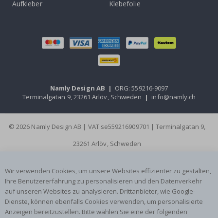
Aufkleber
Klebefolie
Namly Design AB
|
ORG: 559216-9097
Terminalgatan 9, 23261 Arlöv, Schweden
|
info@namly.ch
© 2026 Namly Design AB | VAT se559216909701 | Terminalgatan 9,
23261 Arlöv, Schweden
Wir verwenden Cookies, um unsere Websites effizienter zu gestalten,
Ihre Benutzererfahrung zu personalisieren und den Datenverkehr
auf unseren Websites zu analysieren. Drittanbieter, wie Google-
Dienste, können ebenfalls Cookies verwenden, um personalisierte
Anzeigen bereitzustellen. Bitte wählen Sie eine der folgenden