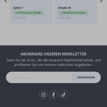
stabilen Umschlag
versendet werden. Weil
Sylvie Y
Amalie W
Ka
sie…
Verifizierter Käufer
Verifizierter Käufer
07.08.2026
07.08.2026
07.
ABONNIERE UNSEREN NEWSLETTER
Seien Sie der Erste, der die neuesten Nachrichten erhält, und
profitieren Sie von unseren exklusiven Angeboten.
ABONNIEREN
Tik
To