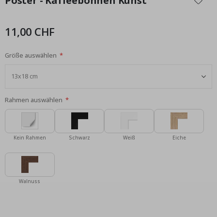
Poster - Kaffeebohnen Kunst
der
Bildgalerie
springen
11,00 CHF
Größe auswählen
Rahmen auswählen
Kein Rahmen
Schwarz
Weiß
Eiche
Walnuss