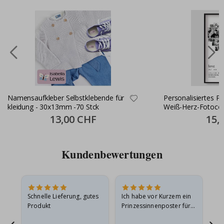
Namensaufkleber Selbstklebende für
Personalisiertes P
kleidung - 30x13mm -70 Stck
Weiß-Herz-Fotocol
Special
13,00 CHF
Specia
15,
Price
Price
Kundenbewertungen
Schnelle Lieferung, gutes
Ich habe vor Kurzem ein
Ich
Produkt
Prinzessinnenposter für
das
ts
meine Enkelin bestellt.
ge