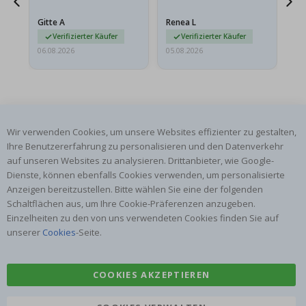
Das Poster kam beim
Ra
at
Versand leicht
au
Gitte A
Renea L
Sa
beschädigt…
au
Verifizierter Käufer
Verifizierter Käufer
06.08.2026
05.08.2026
05.
Wir verwenden Cookies, um unsere Websites effizienter zu gestalten,
Ihre Benutzererfahrung zu personalisieren und den Datenverkehr
ABONNIERE UNSEREN NEWSLETTER
auf unseren Websites zu analysieren. Drittanbieter, wie Google-
Seien Sie der Erste, der die neuesten Nachrichten erhält, und
Dienste, können ebenfalls Cookies verwenden, um personalisierte
profitieren Sie von unseren exklusiven Angeboten.
Anzeigen bereitzustellen. Bitte wählen Sie eine der folgenden
Schaltflächen aus, um Ihre Cookie-Präferenzen anzugeben.
Einzelheiten zu den von uns verwendeten Cookies finden Sie auf
ABONNIEREN
unserer
Cookies
-Seite.
COOKIES AKZEPTIEREN
Tik
To