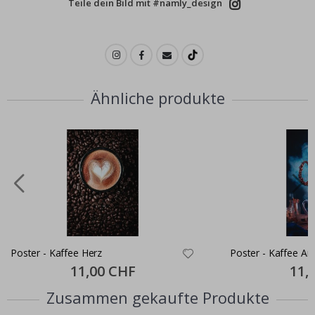
Teile dein Bild mit #namly_design
Ähnliche produkte
Poster - Kaffee Herz
Poster - Kaffee A
Special
11,00 CHF
Specia
11,
Price
Price
Zusammen gekaufte Produkte