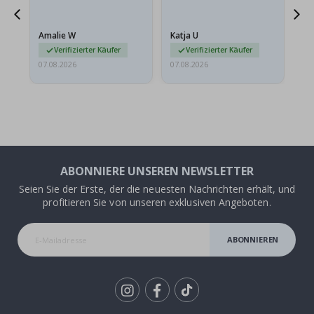
ehr
Amalie W
Katja U
Gi
r…
Verifizierter Käufer
Verifizierter Käufer
07.08.2026
07.08.2026
06.
ABONNIERE UNSEREN NEWSLETTER
Seien Sie der Erste, der die neuesten Nachrichten erhält, und
profitieren Sie von unseren exklusiven Angeboten.
ABONNIEREN
Tik