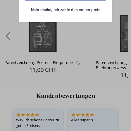
Nein danke, ich zahle den vollen preis
Patentzeichnung Poster - Bierpumpe
Patentzeichnung Po
Bierbrauprozess
Special
11,00 CHF
Price
Specia
11,
Price
Kundenbewertungen
e
Wirklich schöne Poster zu
Alles super :)
Sc
guten Preisen.
Pr