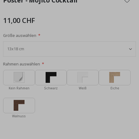
Poster - Mojito Cocktail
der
Bildgalerie
springen
11,00 CHF
Größe auswählen
Rahmen auswählen
Kein Rahmen
Schwarz
Weiß
Eiche
Walnuss