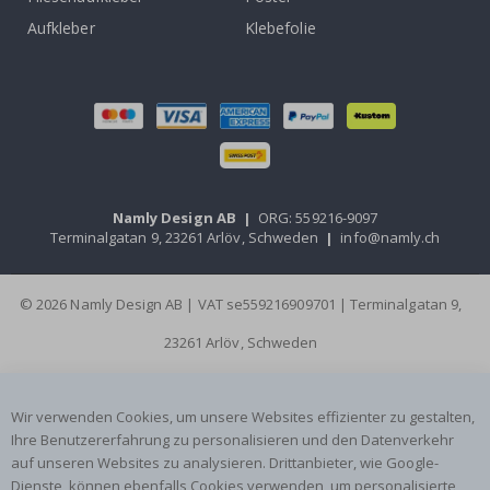
Aufkleber
Klebefolie
Namly Design AB
|
ORG: 559216-9097
Terminalgatan 9, 23261 Arlöv, Schweden
|
info@namly.ch
© 2026 Namly Design AB | VAT se559216909701 | Terminalgatan 9,
23261 Arlöv, Schweden
Wir verwenden Cookies, um unsere Websites effizienter zu gestalten,
Ihre Benutzererfahrung zu personalisieren und den Datenverkehr
auf unseren Websites zu analysieren. Drittanbieter, wie Google-
Dienste, können ebenfalls Cookies verwenden, um personalisierte