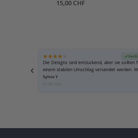
30x13
Special
15,00 CHF
Price
zierter Käufer
Verifi
Die Designs sind entzückend, aber sie sollten f
einem stabilen Umschlag versendet werden. We
Sylvie Y
07.08.2026