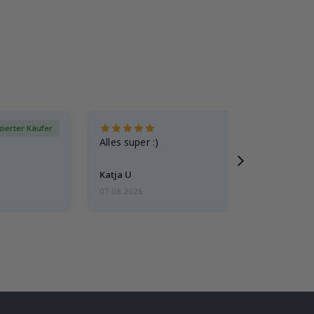
izierter Käufer
Verif
Alles super :)
Katja U
07.08.2026