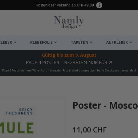
Kostenloser Versand ab
CHF49.00
KLEBER
KLEBEFOLIE
TAPETEN
AUFKLEBER
Gültig bis
zum 9. August
KAUF 4 POSTER – BEZAHLEN NUR FÜR 2!
Füge 4 Poster deinem Warenkorb hinzu, der Rabatt wird automatisch beim Checkout angewendet!
ukte
Poster - Mosc
11,00 CHF