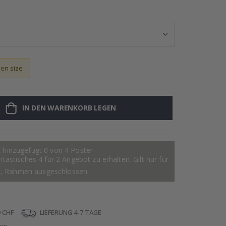
Personalisierte
sen size
IN DEN WARENKORB LEGEN
 hinzugefügt 0 von 4 Poster
astisches 4 für 2 Angebot zu erhalten. Gilt nur für
r, Rahmen ausgeschlossen.
 CHF
LIEFERUNG 4-7 TAGE