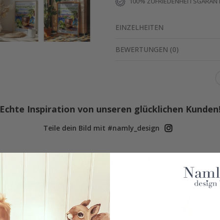
100% ZUFRIEDENHEITSGARANT
EINZELHEITEN
BEWERTUNGEN
(
0
)
Echte Inspiration von unseren glücklichen Kunden
Teile dein Bild mit #namly_design
Ähnliche produkte