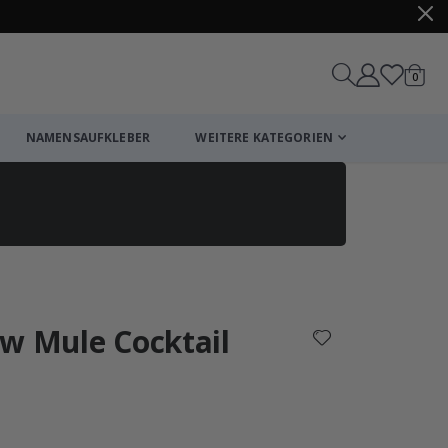
Artike
0
Wagen
NAMENSAUFKLEBER
WEITERE KATEGORIEN
Einkaufswagen
Zur Kasse
ow Mule Cocktail