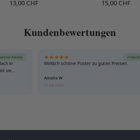
mm -70 Stck
alles begann
Special
13,00 CHF
Special
15,00 CHF
Price
Price
Kundenbewertungen
zierter Käufer
Verif
lach in
Wirklich schöne Poster zu guten Preisen.
il sie…
Amalie W
07.08.2026