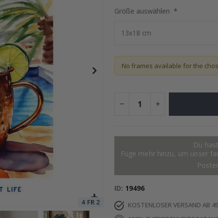
Größe auswählen
otocollage
Special
15,00 €
Price
No frames available for the cho
Du hast
Füge mehr hinzu, um unser fant
Poste
ID
19496
KOSTENLOSER VERSAND AB 49