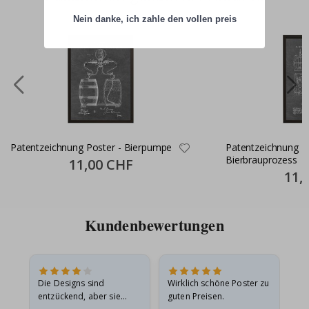
Nein danke, ich zahle den vollen preis
Patentzeichnung Poster - Bierpumpe
Patentzeichnung Po
Bierbrauprozess
Special
11,00 CHF
Price
Specia
11,
Price
Kundenbewertungen
Die Designs sind
Wirklich schöne Poster zu
All
entzückend, aber sie
guten Preisen.