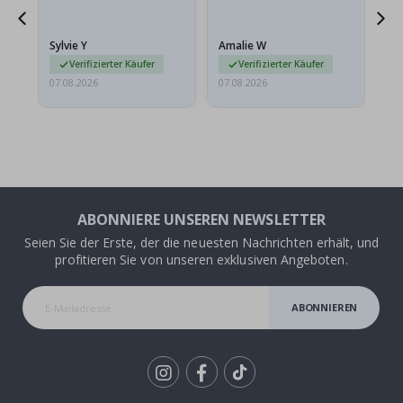
sollten flach in einem
stabilen Umschlag
versendet werden. Weil
Sylvie Y
Amalie W
Ka
sie…
Verifizierter Käufer
Verifizierter Käufer
07.08.2026
07.08.2026
07.
ABONNIERE UNSEREN NEWSLETTER
Seien Sie der Erste, der die neuesten Nachrichten erhält, und
profitieren Sie von unseren exklusiven Angeboten.
ABONNIEREN
Tik