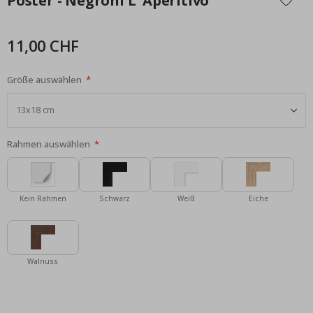
Poster - Negroni L' Aperitivo
der
Bildgalerie
springen
11,00 CHF
Größe auswählen
Rahmen auswählen
Kein Rahmen
Schwarz
Weiß
Eiche
Walnuss