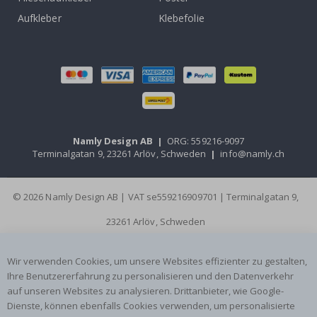
Aufkleber
Klebefolie
Namly Design AB
|
ORG: 559216-9097
Terminalgatan 9, 23261 Arlöv, Schweden
|
info@namly.ch
© 2026 Namly Design AB | VAT se559216909701 | Terminalgatan 9,
23261 Arlöv, Schweden
Wir verwenden Cookies, um unsere Websites effizienter zu gestalten,
Ihre Benutzererfahrung zu personalisieren und den Datenverkehr
auf unseren Websites zu analysieren. Drittanbieter, wie Google-
Dienste, können ebenfalls Cookies verwenden, um personalisierte