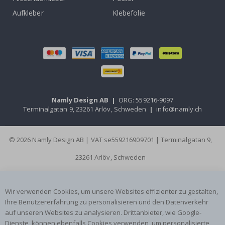
Aufkleber
Klebefolie
Namly Design AB
|
ORG: 559216-9097
Terminalgatan 9, 23261 Arlöv, Schweden
|
info@namly.ch
© 2026 Namly Design AB | VAT se559216909701 | Terminalgatan 9,
23261 Arlöv, Schweden
Wir verwenden Cookies, um unsere Websites effizienter zu gestalten,
Ihre Benutzererfahrung zu personalisieren und den Datenverkehr
auf unseren Websites zu analysieren. Drittanbieter, wie Google-
Dienste, können ebenfalls Cookies verwenden, um personalisierte