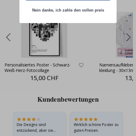
Nein danke, ich zahle den vollen preis
Personalisiertes Poster - Schwarz-
Namensaufkleber S
Weiß-Herz-Fotocollage
kleidung - 30x13m
Special
15,00 CHF
Specia
13,
Price
Price
Kundenbewertungen
Die Designs sind
Wirklich schöne Poster zu
All
entzückend, aber sie
guten Preisen.