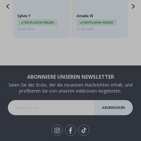
sollten flach in einem
stabilen Umschlag
versendet werden. Weil
Sylvie Y
Amalie W
Ka
sie…
Verifizierter Käufer
Verifizierter Käufer
07.08.2026
07.08.2026
07.
ABONNIERE UNSEREN NEWSLETTER
Seien Sie der Erste, der die neuesten Nachrichten erhält, und
profitieren Sie von unseren exklusiven Angeboten.
ABONNIEREN
Tik