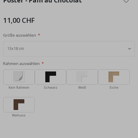
Poster - Pain au Chocolat
der
Bildgalerie
springen
11,00 CHF
Größe auswählen
Rahmen auswählen
Kein Rahmen
Schwarz
Weiß
Eiche
Walnuss